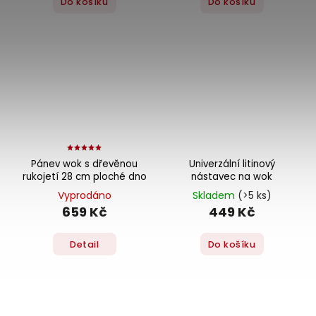
Do košíku
Do košíku
Pánev wok s dřevěnou
Univerzální litinový
rukojetí 28 cm ploché dno
nástavec na wok
Vyprodáno
Skladem
(>5 ks)
659 Kč
449 Kč
Detail
Do košíku