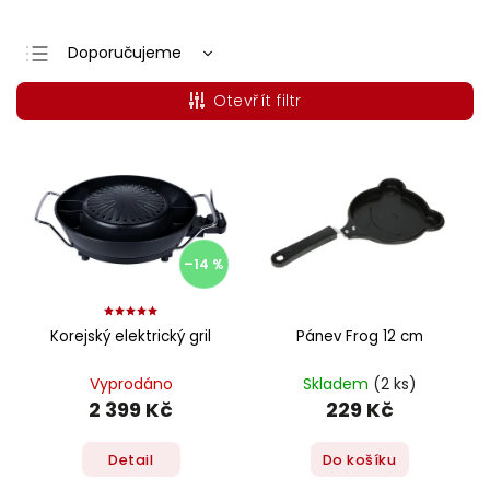
Doporučujeme
Nejlevnější
Otevřít filtr
Nejdražší
Nejprodávanější
Abecedně
–14 %
Korejský elektrický gril
Pánev Frog 12 cm
Vyprodáno
Skladem
(2 ks)
2 399 Kč
229 Kč
Detail
Do košíku