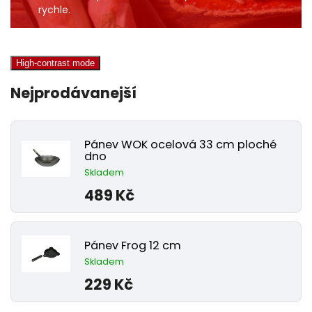
rychle.
High-contrast mode
Nejprodávanejší
Pánev WOK ocelová 33 cm ploché
dno
Skladem
489 Kč
Pánev Frog 12 cm
Skladem
229 Kč