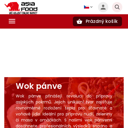
Prázdný košík
Hledat
Wok pánve
Wok pánve přinášejí revoluci do přípravy
asijských pokrmů. Jejich unikátní tvar zajišťuje
rovnoměrné rozložení tepla pro šťavnaté a
voňavé jídlo. Ideální pro přípravu nudlí,
zeleniny
či masa v
omáčkách
. S našimi wok pánvemi
dosáhnete profesionálních výsledků snadno a