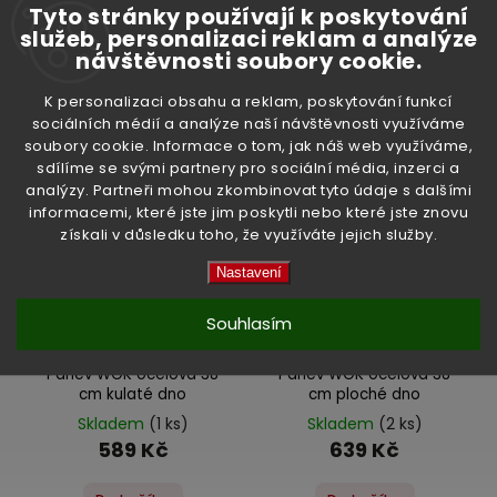
Tyto stránky používají k poskytování
cm ploché dno
ploché dno
služeb, personalizaci reklam a analýze
Skladem
(>5 ks)
Momentálně nedostupné
návštěvnosti soubory cookie.
489 Kč
579 Kč
K personalizaci obsahu a reklam, poskytování funkcí
Do košíku
Detail
sociálních médií a analýze naší návštěvnosti využíváme
soubory cookie. Informace o tom, jak náš web využíváme,
sdílíme se svými partnery pro sociální média, inzerci a
analýzy. Partneři mohou zkombinovat tyto údaje s dalšími
informacemi, které jste jim poskytli nebo které jste znovu
získali v důsledku toho, že využíváte jejich služby.
Nastavení
–5 %
–8 %
Souhlasím
Pánev WOK ocelová 38
Pánev WOK ocelová 38
cm kulaté dno
cm ploché dno
Skladem
(1 ks)
Skladem
(2 ks)
589 Kč
639 Kč