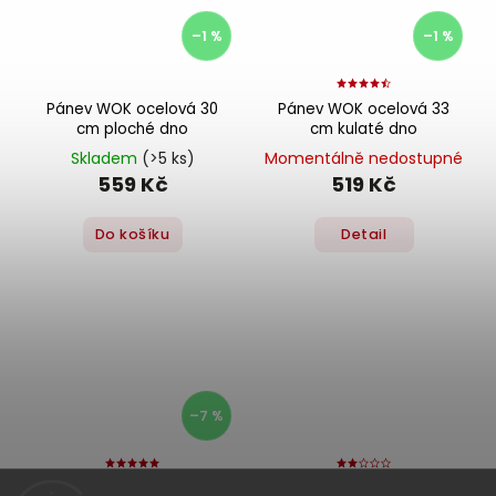
–1 %
–1 %
Pánev WOK ocelová 30
Pánev WOK ocelová 33
cm ploché dno
cm kulaté dno
Skladem
(>5 ks)
Momentálně nedostupné
559 Kč
519 Kč
Do košíku
Detail
–7 %
Pánev WOK ocelová 33
Pánev wok ocelová 35 cm