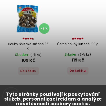
–8 %
Houby Shiitake sušené 85
Černé houby sušené 100 g
g
Skladem
(>5 ks)
Skladem
(>5 ks)
119 Kč
109 Kč
Do košíku
Do košíku
Tyto stránky používají k poskytování
služeb, personalizaci reklam a analýze
návštěvnosti soubory cookie.