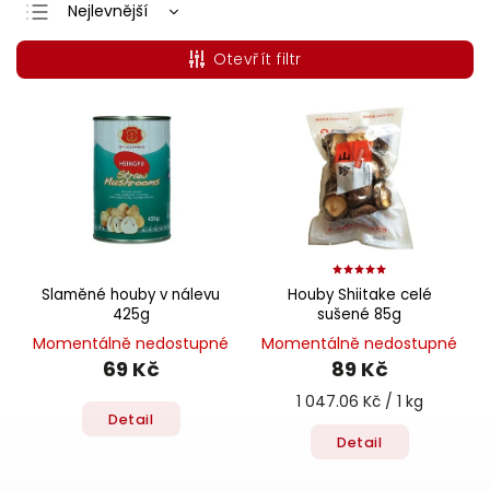
Nejlevnější
Doporučujeme
Otevřít filtr
Nejdražší
Nejprodávanější
Abecedně
Slaměné houby v nálevu
Houby Shiitake celé
425g
sušené 85g
Momentálně nedostupné
Momentálně nedostupné
69 Kč
89 Kč
1 047.06 Kč / 1 kg
Detail
Detail