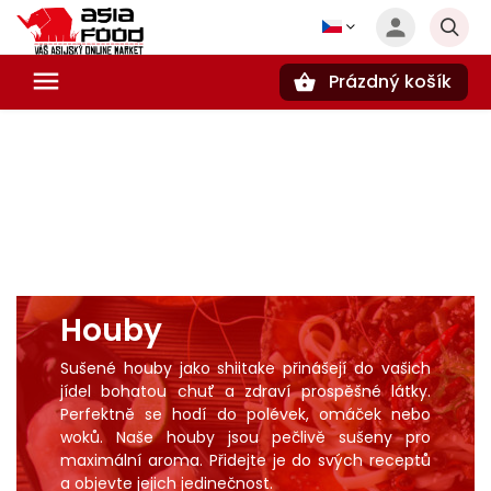
Prázdný košík
Hledat
Houby
Sušené houby jako shiitake přinášejí do vašich
jídel bohatou chuť a zdraví prospěšné látky.
Perfektně se hodí do
polévek
,
omáček
nebo
woků. Naše houby jsou pečlivě sušeny pro
maximální aroma. Přidejte je do svých receptů
a objevte jejich jedinečnost.