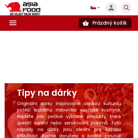
Prázdný košík
Hledat
Tipy na dárky
Originální dárky inspirované asijskou kulturou
potěší každého milovníka exotické kuchyně.
Najdete zde pečlivě vybrané produkty, které
zpestří vaření nebo servírování pokrmů. Tyto
nápady na dárky jsou ideální pro každou
příležitost. Rychlé doručení a kvalita zaručují