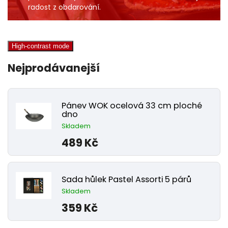
radost z obdarování.
High-contrast mode
Nejprodávanejší
Pánev WOK ocelová 33 cm ploché
dno
Skladem
489 Kč
Sada hůlek Pastel Assorti 5 párů
Skladem
359 Kč