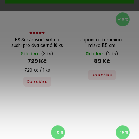
Doprodej
skladu
–10 %
HS Servírovací set na
Japonská keramická
sushi pro dva černá 10 ks
miska 11,5 cm
Skladem
(3 ks)
Skladem
(2 ks)
729 Kč
89 Kč
729 Kč / 1 ks
Do košíku
Do košíku
–10 %
–16 %