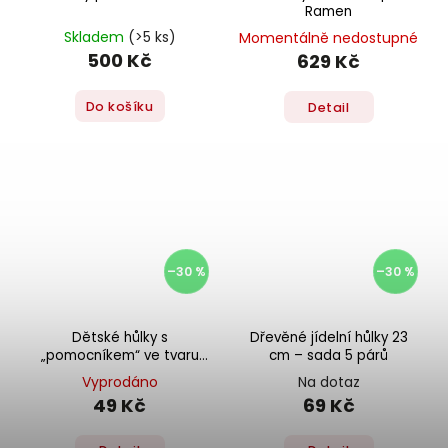
Ramen
Skladem
(>5 ks)
Momentálně nedostupné
500 Kč
629 Kč
Do košíku
Detail
–30 %
–30 %
Dětské hůlky s
Dřevěné jídelní hůlky 23
„pomocníkem“ ve tvaru
cm – sada 5 párů
sloníka
Vyprodáno
Na dotaz
49 Kč
69 Kč