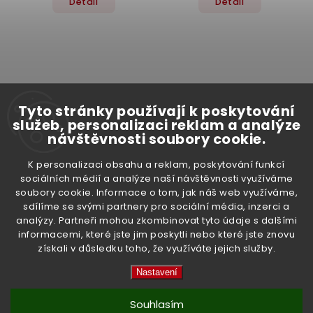
Detail
Detail
Tyto stránky používají k poskytování
–11 %
služeb, personalizaci reklam a analýze
návštěvnosti soubory cookie.
Dřevěný hmoždíř s
Elektrický rýžovar 0,6 l
K personalizaci obsahu a reklam, poskytování funkcí
tloučkem (průměr cca 7,5
sociálních médií a analýze naší návštěvnosti využíváme
cm)
Momentálně nedostupné
soubory cookie. Informace o tom, jak náš web využíváme,
Skladem
(2 ks)
sdílíme se svými partnery pro sociální média, inzerci a
699 Kč
229 Kč
analýzy. Partneři mohou zkombinovat tyto údaje s dalšími
informacemi, které jste jim poskytli nebo které jste znovu
Detail
Do košíku
získali v důsledku toho, že využíváte jejich služby.
Nastavení
Akce
Souhlasím