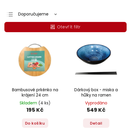
Doporučujeme
Nejlevnější
Otevřít filtr
Nejdražší
Nejprodávanější
Abecedně
Bambusové prkénko na
Dárkový box - miska a
krájení 24 cm
hůlky na ramen
Skladem
(4 ks)
Vyprodáno
195 Kč
549 Kč
Do košíku
Detail