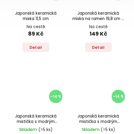
Japonská keramická
Japonská keramická
miska 11,5 cm
miska na ramen 19,8 cm –
miska na polévku, nudle a
Na cestě
Na cestě
rýži
89 Kč
149 Kč
Detail
Detail
–14 %
–14 %
Japonská keramická
Japonská keramická
mistička s modrým
mistička s modrým
květinovým vzorem
vzorem
Skladem
(>5 ks)
Skladem
(>5 ks)