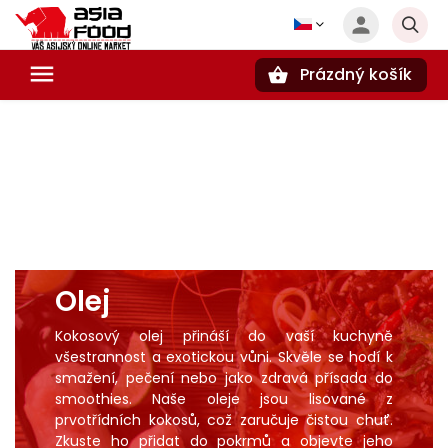
Prázdný košík
Hledat
Olej
Kokosový olej přináší do vaší kuchyně
všestrannost a exotickou vůni. Skvěle se hodí k
smažení, pečení nebo jako zdravá přísada do
smoothies. Naše oleje jsou lisované z
prvotřídních kokosů, což zaručuje čistou chuť.
Zkuste ho přidat do pokrmů a objevte jeho