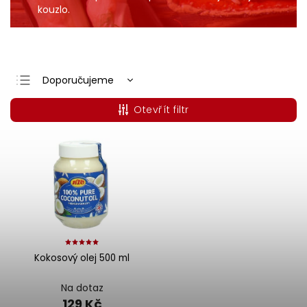
kouzlo.
Doporučujeme
Nejlevnější
Otevřít filtr
Nejdražší
Nejprodávanější
Abecedně
Kokosový olej 500 ml
Na dotaz
129 Kč