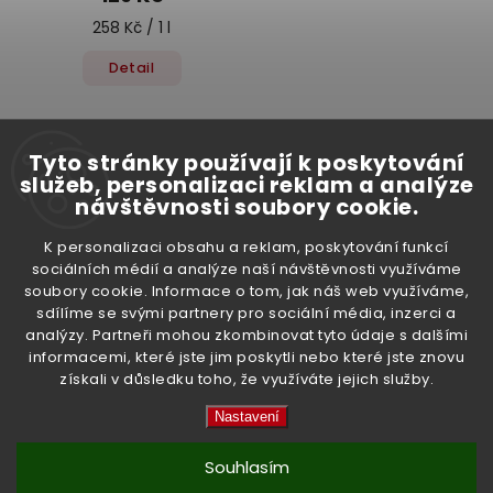
258 Kč / 1 l
Detail
Tyto stránky používají k poskytování
služeb, personalizaci reklam a analýze
návštěvnosti soubory cookie.
K personalizaci obsahu a reklam, poskytování funkcí
Odebírat newsletter
sociálních médií a analýze naší návštěvnosti využíváme
soubory cookie. Informace o tom, jak náš web využíváme,
sdílíme se svými partnery pro sociální média, inzerci a
Vložte svůj e-mail a my vám budeme zasílat
analýzy. Partneři mohou zkombinovat tyto údaje s dalšími
informace o nových produktech na našem e-shopu.
informacemi, které jste jim poskytli nebo které jste znovu
získali v důsledku toho, že využíváte jejich služby.
Nastavení
Vložením e-mailu souhlasíte s
podmínkami ochrany osobních údajů
Souhlasím