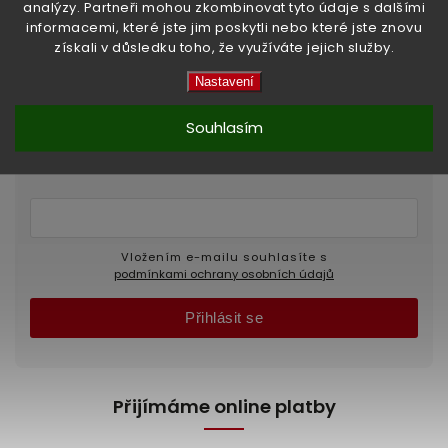
analýzy. Partneři mohou zkombinovat tyto údaje s dalšími
informacemi, které jste jim poskytli nebo které jste znovu
získali v důsledku toho, že využíváte jejich služby.
Nastavení
Odebírat newsletter
Souhlasím
Vložte svůj e-mail a my vám budeme zasílat
informace o nových produktech na našem e-shopu.
Vložením e-mailu souhlasíte s
podmínkami ochrany osobních údajů
Přihlásit se
Přijímáme online platby