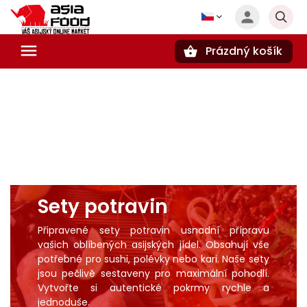
Prázdný košík
Hledat
Sety potravin
Připravené sety potravin usnadní přípravu
vašich oblíbených asijských jídel. Obsahují vše
potřebné pro
sushi
, polévky nebo
kari
. Naše sety
jsou pečlivě sestaveny pro maximální pohodlí.
Vytvořte si autentické pokrmy rychle a
jednoduše.