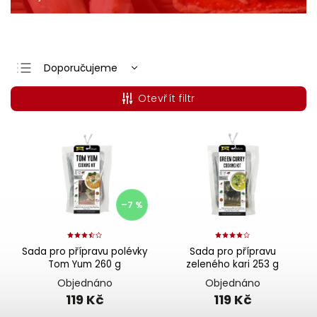
Doporučujeme
Nejlevnější
Otevřít filtr
Nejdražší
Nejprodávanější
Abecedně
–7 %
Sada pro přípravu polévky
Sada pro přípravu
Tom Yum 260 g
zeleného kari 253 g
Objednáno
Objednáno
119 Kč
119 Kč