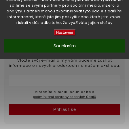
sdílíme se svými partnery pro sociální média, inzerci a
analýzy. Partneři mohou zkombinovat tyto údaje s dalšími
informacemi, které jste jim poskytli nebo které jste znovu
získali v důsledku toho, že využíváte jejich služby.
Nastavení
Odebírat newsletter
Souhlasím
Vložte svůj e-mail a my vám budeme zasílat
informace o nových produktech na našem e-shopu.
Vložením e-mailu souhlasíte s
podmínkami ochrany osobních údajů
Přihlásit se