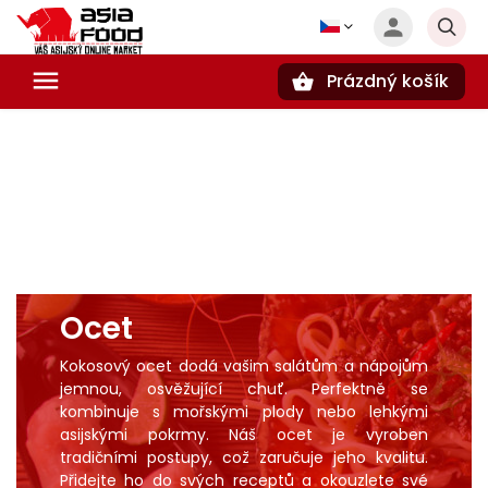
Prázdný košík
Hledat
Ocet
Kokosový ocet dodá vašim salátům a
nápojům
jemnou, osvěžující chuť. Perfektně se
kombinuje s
mořskými plody
nebo lehkými
asijskými pokrmy. Náš ocet je vyroben
tradičními postupy, což zaručuje jeho kvalitu.
Přidejte ho do svých receptů a okouzlete své