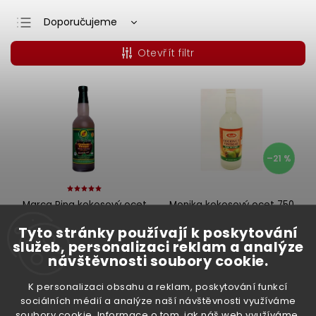
Doporučujeme
Nejlevnější
Otevřít filtr
Nejdražší
Nejprodávanější
Abecedně
–21 %
Marca Pina kokosový ocet
Monika kokosový ocet 750
750 ml
ml
Tyto stránky používají k poskytování
Skladem
(>5 ks)
Skladem
(>5 ks)
služeb, personalizaci reklam a analýze
84 Kč
75 Kč
návštěvnosti soubory cookie.
100 Kč / 1 l
Do košíku
K personalizaci obsahu a reklam, poskytování funkcí
Do košíku
sociálních médií a analýze naší návštěvnosti využíváme
soubory cookie. Informace o tom, jak náš web využíváme,