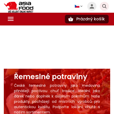
Prázdný košík
Hledat
Řemeslné potraviny
České řemeslné potraviny jako medovina
přinášejí poctivou chuť tradice. Ideální jako
dárek nebo doplněk k asijským pokrmům. Naše
produkty pocházejí od místních výrobců pro
autentickou kvalitu. Podpořte lokální chutě s
naším sortimentem.