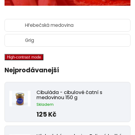
Hřebečská medovina
Grig
High-contrast mode
Nejprodávanejší
Cibuláda - cibulové čatní s
medovinou 150 g
Skladem
125 Kč