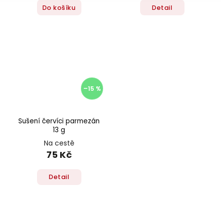
Do košíku
Detail
–15 %
Sušení červíci parmezán
13 g
Na cestě
75 Kč
Detail