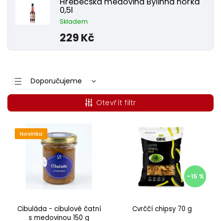
Hřebečská medovina Bylinná hořká
0,5l
Skladem
229 Kč
Doporučujeme
Nejlevnější
Otevřít filtr
Nejdražší
Nejprodávanější
Novinka
Abecedně
–15 %
Cibuláda - cibulové čatní
Cvrččí chipsy 70 g
s medovinou 150 g