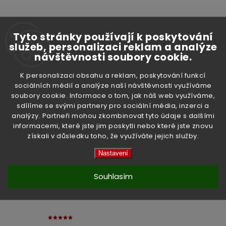
Tyto stránky používají k poskytování
služeb, personalizaci reklam a analýze
návštěvnosti soubory cookie.
Hřebečská medovina
Hřebečská medovina
Ořechová 0,5l
Skořicová 0,5l
K personalizaci obsahu a reklam, poskytování funkcí
Skladem
(>5 ks)
Skladem
(>5 ks)
sociálních médií a analýze naší návštěvnosti využíváme
229 Kč
229 Kč
soubory cookie. Informace o tom, jak náš web využíváme,
sdílíme se svými partnery pro sociální média, inzerci a
Do košíku
Do košíku
analýzy. Partneři mohou zkombinovat tyto údaje s dalšími
informacemi, které jste jim poskytli nebo které jste znovu
získali v důsledku toho, že využíváte jejich služby.
Nastavení
Souhlasím