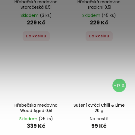
Hřebečská medovina
Hřebečská medovina
Staročeská 0,5l
Tradiční 0,5l
Skladem
(3 ks)
Skladem
(>5 ks)
229 Kč
229 Kč
Do košíku
Do košíku
–17 %
Hřebečská medovina
Sušení cvrčci Chilli & Lime
Wood Aged 0,5l
20 g
Skladem
(>5 ks)
Na cestě
339 Kč
99 Kč