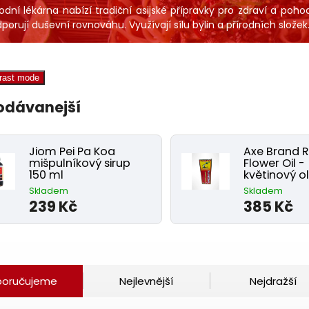
rodní lékárna nabízí tradiční asijské přípravky pro zdraví a poho
porují duševní rovnováhu. Využívají sílu bylin a přírodních složek
trast mode
odávanejší
Jiom Pei Pa Koa
Axe Brand 
mišpulníkový sirup
Flower Oil -
150 ml
květinový ol
Skladem
Skladem
239 Kč
385 Kč
poručujeme
Nejlevnější
Nejdražší