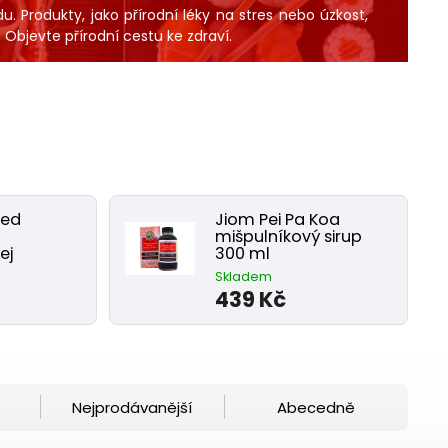
du. Produkty, jako přírodní léky na stres nebo úzkost,
. Objevte přírodní cestu ke zdraví.
Red
Jiom Pei Pa Koa
mišpulníkový sirup
ej
300 ml
Skladem
439 Kč
Nejprodávanější
Abecedně