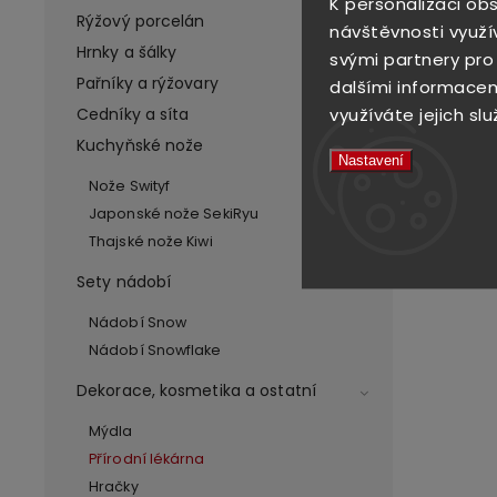
K personalizaci ob
Rýžový porcelán
návštěvnosti využí
Hrnky a šálky
svými partnery pro
Pařníky a rýžovary
dalšími informacemi
využíváte jejich slu
Cedníky a síta
Kuchyňské nože
Nastavení
Nože Swityf
Japonské nože SekiRyu
Thajské nože Kiwi
Sety nádobí
Nádobí Snow
Nádobí Snowflake
Dekorace, kosmetika a ostatní
Mýdla
Přírodní lékárna
Hračky