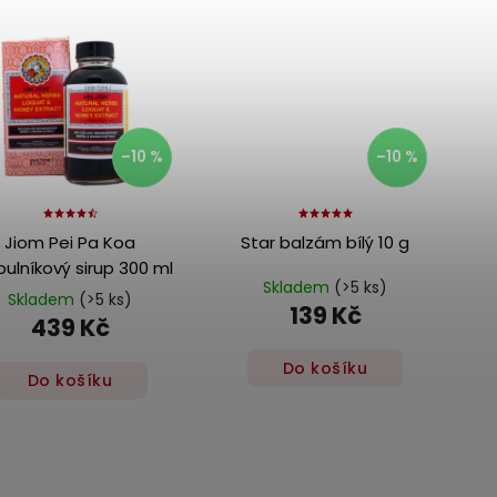
–10 %
–10 %
Jiom Pei Pa Koa
Star balzám bílý 10 g
ulníkový sirup 300 ml
Skladem
(>5 ks)
Skladem
(>5 ks)
139 Kč
439 Kč
Do košíku
Do košíku