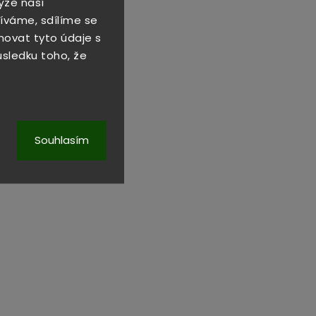
ýze naší
íváme, sdílíme se
novat tyto údaje s
důsledku toho, že
Souhlasím