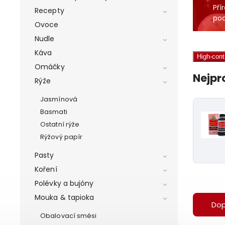
Pří
Recepty
pod
Ovoce
Nudle
Káva
High-con
Omáčky
Nejpr
Rýže
Jasmínová
Basmati
Ostatní rýže
Rýžový papír
Pasty
Koření
Polévky a bujóny
Mouka & tapioka
Do
Obalovací směsi