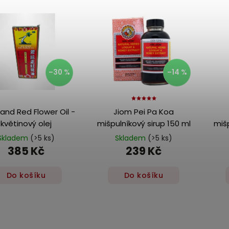
–30 %
–14 %
and Red Flower Oil -
Jiom Pei Pa Koa
květinový olej
mišpulníkový sirup 150 ml
mišp
Skladem
(>5 ks)
Skladem
(>5 ks)
385 Kč
239 Kč
Do košíku
Do košíku