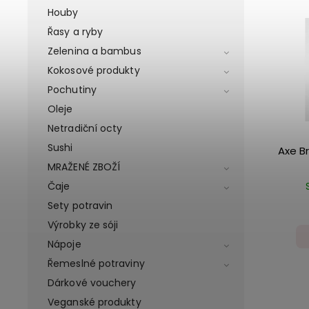
Houby
Řasy a ryby
Zelenina a bambus
Kokosové produkty
Pochutiny
Oleje
Netradiční octy
Sushi
Axe Br
MRAŽENÉ ZBOŽÍ
Čaje
Sety potravin
Výrobky ze sóji
Nápoje
Řemeslné potraviny
Dárkové vouchery
Veganské produkty