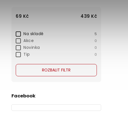
69
Kč
439
Kč
Na skladě
5
Akce
0
Novinka
0
Tip
0
ROZBALIT FILTR
Facebook