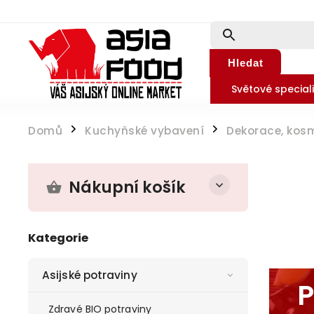
Hledat
Světové speciali
Domů
Kuchyňské vybavení
Dekorace, kosm
/
/
Nákupní košík
Kategorie
Asijské potraviny
P
Zdravé BIO potraviny