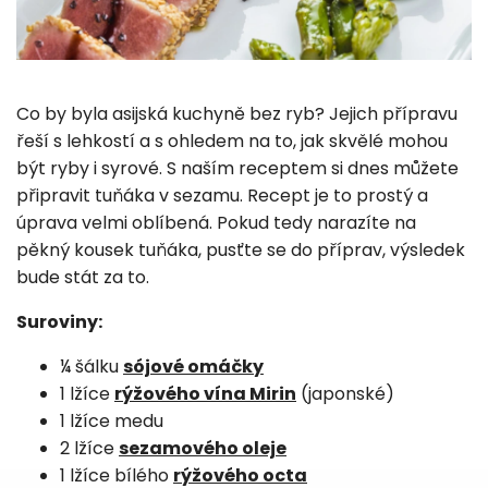
Co by byla asijská kuchyně bez ryb? Jejich přípravu
řeší s lehkostí a s ohledem na to, jak skvělé mohou
být ryby i syrové. S naším receptem si dnes můžete
připravit tuňáka v sezamu. Recept je to prostý a
úprava velmi oblíbená. Pokud tedy narazíte na
pěkný kousek tuňáka, pusťte se do příprav, výsledek
bude stát za to.
Suroviny:
¼ šálku
sójové omáčky
1 lžíce
rýžového vína Mirin
(japonské)
1 lžíce medu
2 lžíce
sezamového oleje
1 lžíce bílého
rýžového octa