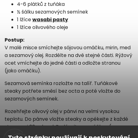
4-6 plátků z tuňáka
½ šálku sezamových semínek
1 lžíce
wasabi pasty
1 lžíce olivového oleje
Postup:
V malé misce smíchejte sójovou omáčku, mirin, med
a sezamový olej. Rozdělte na dvě stejné části. Rýžový
ocet vmíchejte do jedné části a odložte stranou
(jako omáčku).
Sezamová semínka rozložte na talíř. Tuňákové
steaky potřete směsí bez octa a poté vložte do
sezamových semínek.
Rozehřejte olivový olej v pánvi na velmi vysokou
teplotu. Do pánve vložte steaky a opékejte z každé
strany asi 30 sekund. Podávejte s omáčkou (s
octem) a wasabi pastou.