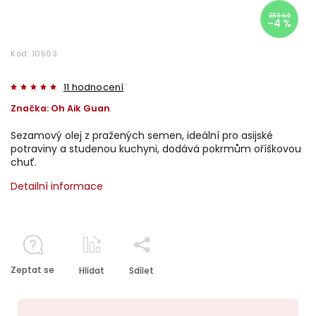
289 Kč
–4 %
Kód:
10503
11 hodnocení
Značka:
Oh Aik Guan
Sezamový olej z pražených semen, ideální pro asijské
potraviny a studenou kuchyni, dodává pokrmům oříškovou
chuť.
Detailní informace
Zeptat se
Hlídat
Sdílet