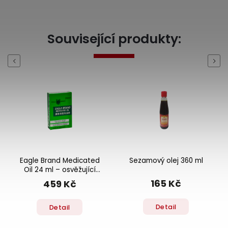
Související produkty:
Previous
Next
Eagle Brand Medicated
Sezamový olej 360 ml
Oil 24 ml – osvěžující
masážní olej s
165 Kč
459 Kč
mentholem
Detail
Detail