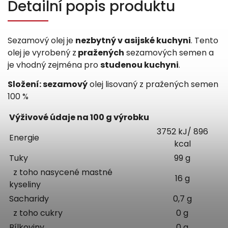
Detailní popis produktu
Sezamový olej je
nezbytný v asijské kuchyni
. Tento
olej je vyrobený z
pražených
sezamových semen a
je vhodný zejména pro
studenou kuchyni
.
Složení: sezamový
olej lisovaný z pražených semen
100 %
Výživové údaje na 100 g výrobku
3752 kJ/ 896
Energie
kcal
Tuky
99 g
z toho nasycené mastné
16 g
kyseliny
Sacharidy
0,7 g
z toho cukry
0 g
Bílkoviny
0 g