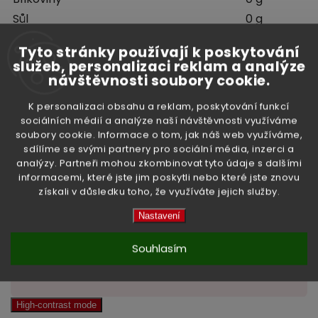
Sůl
0 g
Tyto stránky používají k poskytování
služeb, personalizaci reklam a analýze
Objem:
650 ml
návštěvnosti soubory cookie.
Země původu:
Singapur
K personalizaci obsahu a reklam, poskytování funkcí
sociálních médií a analýze naší návštěvnosti využíváme
soubory cookie. Informace o tom, jak náš web využíváme,
Doplňkové parametry
sdílíme se svými partnery pro sociální média, inzerci a
analýzy. Partneři mohou zkombinovat tyto údaje s dalšími
informacemi, které jste jim poskytli nebo které jste znovu
získali v důsledku toho, že využíváte jejich služby.
Kategorie
:
Oleje
Nastavení
Hmotnost
:
1.11 kg
Souhlasím
EAN
:
8888757106006
High-contrast mode