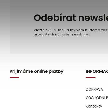
Odebírat newsl
Vložte svůj e-mail a my vám budeme zasí
produktech na našem e-shopu.
Přijímáme online platby
INFORMAC
DOPRAVA
OBCHODNÍ 
Kontakty