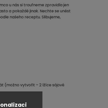
ímco u nás si troufneme zpravidla jen
často a pokaždé jinak. Nechte se unést
podle našeho receptu. Slibujeme,
át (možno vytvořit – 2 lžíce sójové
sonalizaci