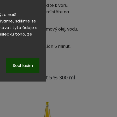
ve nalijte vodu a přiveďte k varu.
 každé strany. Filety přemístěte na
ýze naší
íváme, sdílíme se
novat tyto údaje s
ezamová semínka, sezamový olej, vodu,
důsledku toho, že
 filety.
í režim a grilujte dalších 5 minut,
jte s rýží.
Souhlasím