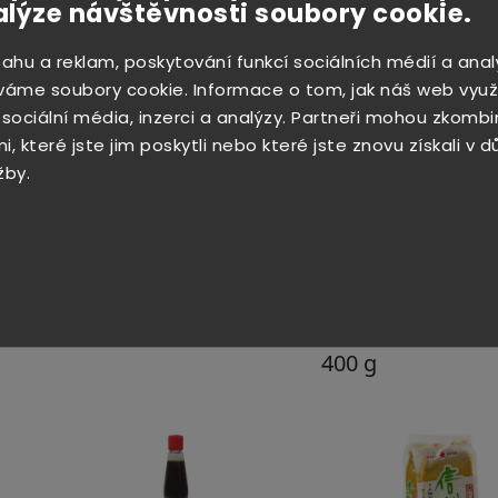
alýze návštěvnosti soubory cookie.
Předehřejte troubu na 200 stupňů. Na dno velké pán
Vložte filety a rovnoměrně pošírujte asi 2 minuty z
sahu a reklam, poskytování funkcí sociálních médií a anal
pekáč.
váme soubory cookie. Informace o tom, jak náš web využ
 sociální média, inzerci a analýzy. Partneři mohou zkombi
V menší misce smíchejte miso pastu, sake, cukr, s
, které jste jim poskytli nebo které jste znovu získali v 
salátový dresink a rýžový ocet.
Směs rozprostřete na
žby.
Pečte cca 15 minut. Poté přepněte troubu na grilovac
aby byly filety na povrchu nahnědlé.
Rozporcované filety ozdobte jarní cibulkou a podáve