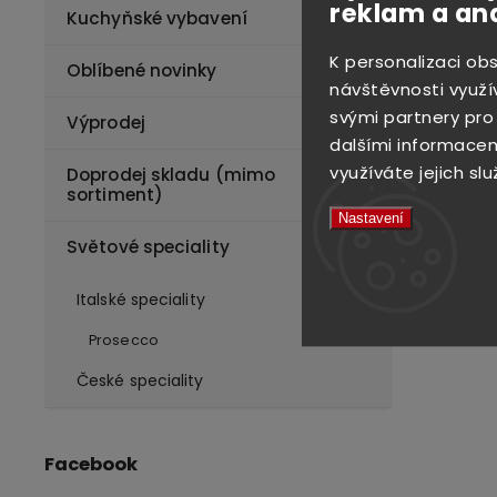
reklam a an
Kuchyňské vybavení
K personalizaci ob
Oblíbené novinky
návštěvnosti využí
svými partnery pro
Výprodej
dalšími informacemi
využíváte jejich slu
Doprodej skladu (mimo
sortiment)
Nastavení
Světové speciality
Italské speciality
Prosecco
České speciality
Facebook