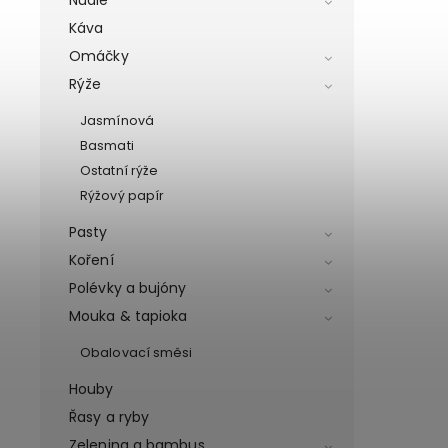
Káva
Omáčky
Rýže
Jasmínová
Basmati
Ostatní rýže
Rýžový papír
Pasty
Koření
Polévky a bujóny
Mouka & tapioka
Obalovací směsi
Houby
Řasy a ryby
Zelenina a bambus