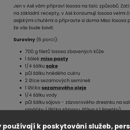
Jen v Asii vám připraví lososa na tisíc způsobů. Zat
na základní recepty, v Asii konzumují lososa velmi 
asijskými chutěmi a připravte si doma Miso lososa 
že vás bude bavit.
Suroviny
(6 porcí):
700 g filetů lososa zbavených kůže
1 šálek
miso pasty
1/4 šálku
sake
půl šálku hnědého cukru
2 lžíce sezamových semínek
1 lžička
sezamového oleje
1/4 šálku vody
půl šálku sójovo - zázvorového dresinku na sal
omáčky, 1 lžička zázvoru, šťáva z 1 limetky)
3 lžíce
rýžového octa
 používají k poskytování služeb, per
Postup: