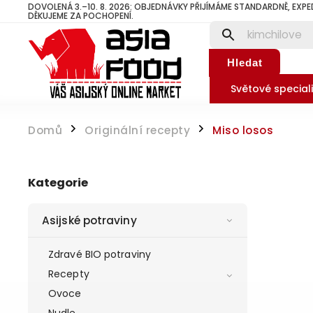
DOVOLENÁ 3.–10. 8. 2026: OBJEDNÁVKY PŘIJÍMÁME STANDARDNĚ, EXPE
DĚKUJEME ZA POCHOPENÍ.
Hledat
Světové speciali
Domů
Originální recepty
Miso losos
/
/
Kategorie
Asijské potraviny
Zdravé BIO potraviny
Recepty
Ovoce
Nudle