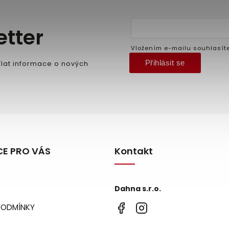
etter
Vložením e-mailu souhlasít
Přihlásit se
lat informace o nových
E PRO VÁS
Kontakt
Dahna s.r.o.
PODMÍNKY