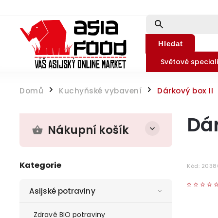
Hledat
Světové speciali
Domů
Kuchyňské vybavení
Dárkový box II
/
/
Dár
Nákupní košík
Kategorie
Kód:
2038
Asijské potraviny
Zdravé BIO potraviny