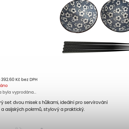
č
392.60 Kč bez DPH
dáno
a byla vyprodána…
ý set dvou misek s hůlkami, ideální pro servírování
a asijských pokrmů, stylový a praktický.