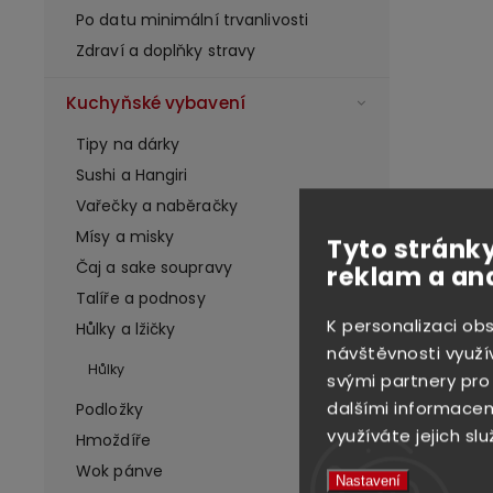
Po datu minimální trvanlivosti
Zdraví a doplňky stravy
Kuchyňské vybavení
Tipy na dárky
Sushi a Hangiri
Vařečky a naběračky
High-con
Mísy a misky
Tyto stránky
Čaj a sake soupravy
reklam a an
Talíře a podnosy
K personalizaci ob
Hůlky a lžičky
návštěvnosti využí
Hůlky
svými partnery pro
dalšími informacemi
Podložky
využíváte jejich slu
Hmoždíře
Wok pánve
Nastavení