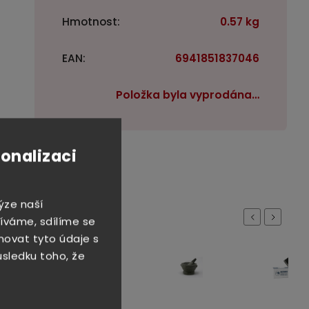
Hmotnost
:
0.57 kg
EAN
:
6941851837046
Položka byla vyprodána…
sonalizaci
rodukty:
ýze naší
Previous
Next
íváme, sdílíme se
novat tyto údaje s
důsledku toho, že
 Kč
2%