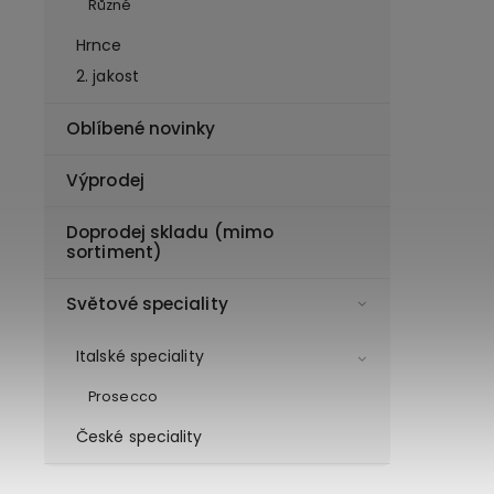
Různé
Hrnce
2. jakost
Oblíbené novinky
Výprodej
Doprodej skladu (mimo
sortiment)
Světové speciality
Italské speciality
Prosecco
České speciality