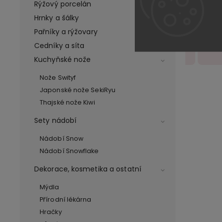
Rýžový porcelán
Dárkový box
Kera
- miska a
set n
Hrnky a šálky
hůlky na
na s
549 Kč
8
Pařníky a rýžovary
ramen
Cedníky a síta
Detail
Kuchyňské nože
Nože Swityf
Japonské nože SekiRyu
Thajské nože Kiwi
Sety nádobí
Nádobí Snow
Nádobí Snowflake
Dekorace, kosmetika a ostatní
Mýdla
Přírodní lékárna
Hračky