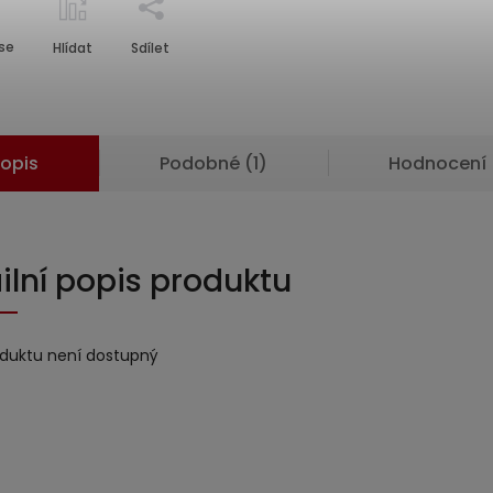
se
Hlídat
Sdílet
opis
Podobné (1)
Hodnocení
ilní popis produktu
oduktu není dostupný