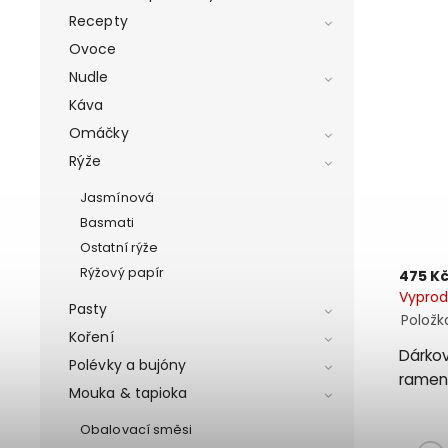
Recepty
Ovoce
Nudle
Káva
Omáčky
Rýže
Jasmínová
Basmati
Ostatní rýže
Rýžový papír
475 K
Vypro
Pasty
Položk
Koření
Dárkov
Polévky a bujóny
ramen 
Mouka & tapioka
Obalovací směsi