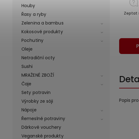
Houby
Zeptat 
Řasy a ryby
Zelenina a bambus
Kokosové produkty
Pochutiny
P
Oleje
Netradiční octy
Sushi
MRAŽENÉ ZBOŽÍ
Deta
Čaje
Sety potravin
Popis pr
Výrobky ze sóji
Nápoje
Řemeslné potraviny
Dárkové vouchery
Veganské produkty