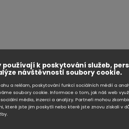
trast mode
 používají k poskytování služeb, per
alýze návštěvnosti soubory cookie.
Související p
sahu a reklam, poskytování funkcí sociálních médií a anal
váme soubory cookie. Informace o tom, jak náš web využ
 sociální média, inzerci a analýzy. Partneři mohou zkombi
, které jste jim poskytli nebo které jste znovu získali v 
599 Kč
559
-28%
-
žby.