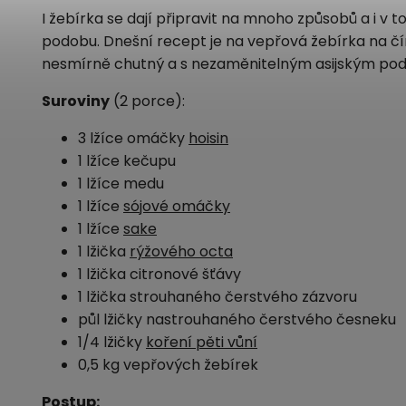
I žebírka se dají připravit na mnoho způsobů a i v
podobu. Dnešní recept je na vepřová žebírka na čí
nesmírně chutný a s nezaměnitelným asijským po
Suroviny
(2 porce):
3 lžíce omáčky
hoisin
1 lžíce kečupu
1 lžíce medu
1 lžíce
sójové omáčky
1 lžíce
sake
1 lžička
rýžového octa
1 lžička citronové šťávy
1 lžička strouhaného čerstvého zázvoru
půl lžičky nastrouhaného čerstvého česneku
1/4 lžičky
koření pěti vůní
0,5 kg vepřových žebírek
Postup: