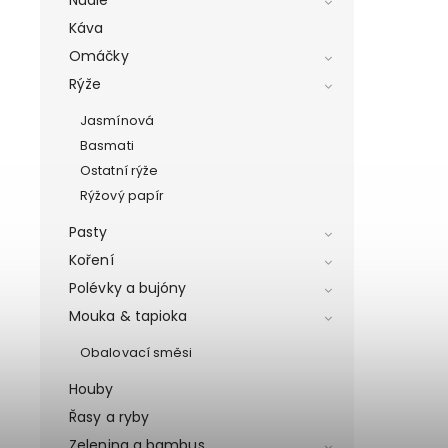
Káva
Omáčky
Rýže
Jasmínová
Basmati
Ostatní rýže
Rýžový papír
Pasty
Koření
Polévky a bujóny
Mouka & tapioka
Obalovací směsi
Houby
Řasy a ryby
Zelenina a bambus