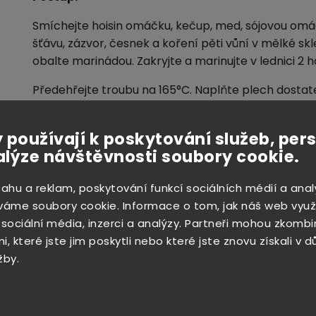
Smíchejte hoisin omáčku, kečup, med, sójovou omáč
šťávu, zázvor, česnek a koření pěti vůní v mělké sk
obalte marinádou.
Zakryjte a marinujte v lednici 2 
Předehřejte troubu na 165°C.
Naplňte plech dostat
pokryté dno. Na plech dejte rošt, na rošt položte ž
 používají k poskytování služeb, per
Pečte v předehřáté troubě 40 minut, každých 10 m
alýze návštěvnosti soubory cookie.
marinádou.
Veškerou zbývající marinádu zlikvidujte.
sahu a reklam, poskytování funkcí sociálních médií a anal
váme soubory cookie. Informace o tom, jak náš web využ
 sociální média, inzerci a analýzy. Partneři mohou zkombi
, které jste jim poskytli nebo které jste znovu získali v 
žby.