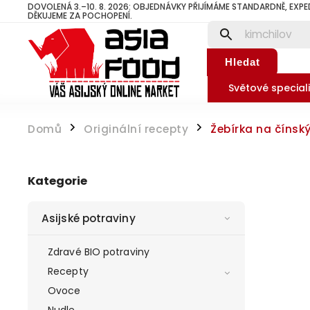
DOVOLENÁ 3.–10. 8. 2026: OBJEDNÁVKY PŘIJÍMÁME STANDARDNĚ, EXPE
DĚKUJEME ZA POCHOPENÍ.
Hledat
Světové speciali
Domů
Originální recepty
Žebírka na čínsk
/
/
Kategorie
Asijské potraviny
Zdravé BIO potraviny
Recepty
Ovoce
Nudle