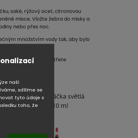
ku, saké, rýžový ocet, citronovou
leněné misce.
Vložte žebra do misky a
hodiny nebo přes noc.
ečným množstvím vody tak, aby bylo
ebra.
sonalizaci
inut žebra otočte a potřete
ýze naší
íváme, sdílíme se
novat tyto údaje s
důsledku toho, že