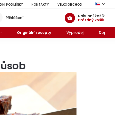
NÍ PODMÍNKY
KONTAKTY
VELKOOBCHOD
HODNOCENÍ 
Nákupní košík
Přihlášení
Prázdný košík
Originální recepty
Výprodej
Doprode
působ