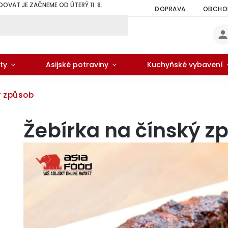
DOVAT JE ZAČNEME OD ÚTERÝ 11. 8.
DOPRAVA
OBCHOD
ty
Asijské potraviny
Kuchyňské vybavení
ý způsob
Žebírka na čínský z