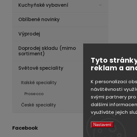
Kuchyňské vybavení
Oblíbené novinky
Výprodej
Doprodej skladu (mimo
sortiment)
Tyto stránky
reklam a an
Světové speciality
K personalizaci ob
Italské speciality
návštěvnosti využí
Prosecco
svými partnery pro
dalšími informacemi
České speciality
využíváte jejich slu
Nastavení
Facebook