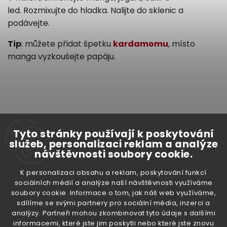
led.
Rozmixujte do hladka.
Nalijte do sklenic a
podávejte.
Tip
: můžete přidat špetku
kardamomu
, místo
manga vyzkoušejte papáju.
Předchozí článek
Tyto stránky používají k poskytování
služeb, personalizaci reklam a analýze
návštěvnosti soubory cookie.
Další článek
K personalizaci obsahu a reklam, poskytování funkcí
sociálních médií a analýze naší návštěvnosti využíváme
soubory cookie. Informace o tom, jak náš web využíváme,
sdílíme se svými partnery pro sociální média, inzerci a
analýzy. Partneři mohou zkombinovat tyto údaje s dalšími
informacemi, které jste jim poskytli nebo které jste znovu