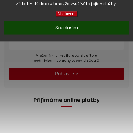
získali v důsledku toho, že využíváte jejich služby.
Odebírat newsletter
Nastavení
Vložte svůj e-mail a my vám budeme zasílat
Souhlasím
informace o nových produktech na našem e-shopu.
Vložením e-mailu souhlasíte s
podmínkami ochrany osobních údajů
Přihlásit se
Přijímáme online platby