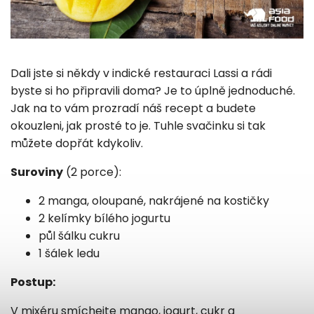
Dali jste si někdy v indické restauraci Lassi a rádi
byste si ho připravili doma? Je to úplně jednoduché.
Jak na to vám prozradí náš recept a budete
okouzleni, jak prosté to je. Tuhle svačinku si tak
můžete dopřát kdykoliv.
Suroviny
(2 porce):
2 manga, oloupané, nakrájené na kostičky
2 kelímky bílého jogurtu
půl šálku cukru
1 šálek ledu
Postup:
V mixéru smíchejte mango, jogurt, cukr a