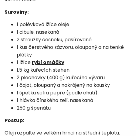
Suroviny:
1 polévková lžíce oleje
1 cibule, nasekaná
2 stroužky česneku, pasírované
1 kus čerstvého zázvoru, oloupaný a na tenké
plátky
1 lžíce
rybí omáčky
1,5 kg kuřecích stehen
2 plechovky (400 g) kuřecího vývaru
1 čajot, oloupaný a nakrájený na kousky
1 špetku soli a pepře (podle chuti)
1 hlávka čínského zelí, nasekaná
250 g špenátu
Postup:
Olej rozpalte ve velkém hrnci na střední teplotu.