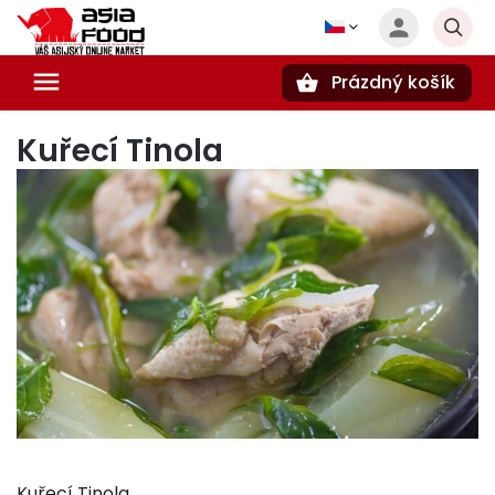
Prázdný košík
Hledat
Kuřecí Tinola
Kuřecí Tinola