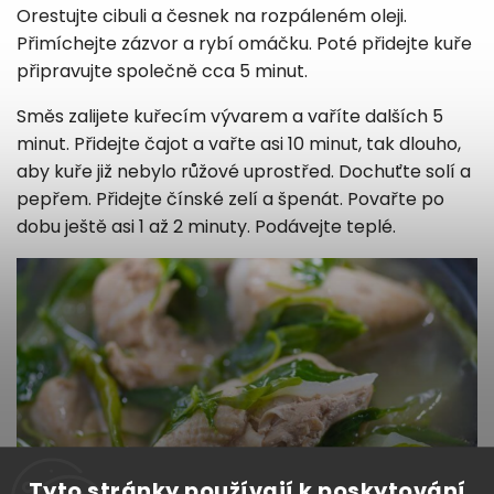
Orestujte cibuli a česnek na rozpáleném oleji.
Přimíchejte zázvor a rybí omáčku. Poté přidejte kuře
připravujte společně cca 5 minut.
Směs zalijete kuřecím vývarem a vaříte dalších 5
minut. Přidejte čajot a vařte asi 10 minut, tak dlouho,
aby kuře již nebylo růžové uprostřed. Dochuťte solí a
pepřem. Přidejte čínské zelí a špenát. Povařte po
dobu ještě asi 1 až 2 minuty. Podávejte teplé.
Tyto stránky používají k poskytování