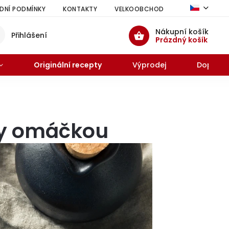
NÍ PODMÍNKY
KONTAKTY
VELKOOBCHOD
HODNOCENÍ 
Nákupní košík
Přihlášení
Prázdný košík
Originální recepty
Výprodej
Doprode
tay omáčkou