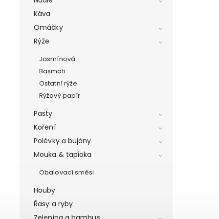
Káva
Omáčky
Rýže
Jasmínová
Basmati
Ostatní rýže
Rýžový papír
Pasty
Koření
Polévky a bujóny
Mouka & tapioka
Obalovací směsi
Houby
Řasy a ryby
Zelenina a bambus