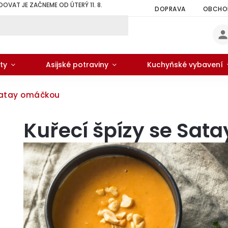
DOVAT JE ZAČNEME OD ÚTERÝ 11. 8.
DOPRAVA
OBCHOD
ty
Asijské potraviny
Kuchyňské vybavení
 Satay omáčkou
Kuřecí špízy se Sa