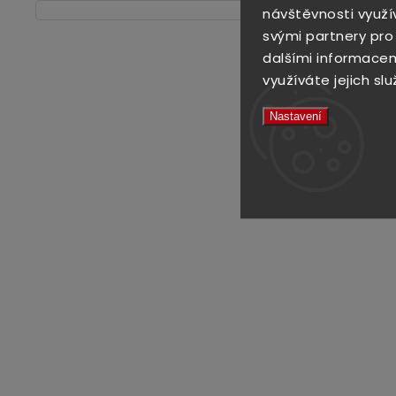
návštěvnosti využí
svými partnery pro
dalšími informacemi
využíváte jejich slu
Nastavení