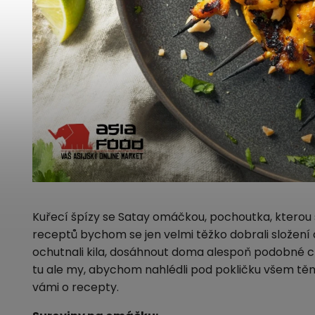
Kuřecí špízy se Satay omáčkou, pochoutka, kterou s
receptů bychom se jen velmi těžko dobrali složení
ochutnali kila, dosáhnout doma alespoň podobné c
tu ale my, abychom nahlédli pod pokličku všem těm
vámi o recepty.