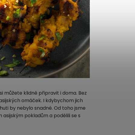
i můžete klidně připravit i doma. Bez
 asijských omáček. I kdybychom jich
huti by nebylo snadné. Od toho jsme
 asijským pokladům a podělili se s