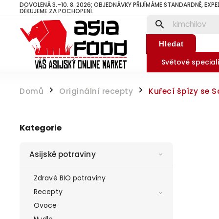
DOVOLENÁ 3.–10. 8. 2026: OBJEDNÁVKY PŘIJÍMÁME STANDARDNĚ, EXPE
DĚKUJEME ZA POCHOPENÍ.
Hledat
Světové speciali
Domů
Originální recepty
Kuřecí špízy se
/
/
Kategorie
Asijské potraviny
Zdravé BIO potraviny
Recepty
Ovoce
Nudle