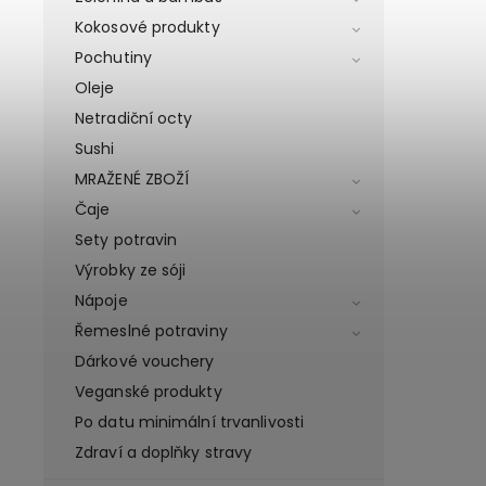
Kokosové produkty
Pochutiny
Oleje
Netradiční octy
Sushi
MRAŽENÉ ZBOŽÍ
Čaje
Sety potravin
Výrobky ze sóji
Nápoje
Řemeslné potraviny
Dárkové vouchery
Veganské produkty
Po datu minimální trvanlivosti
Zdraví a doplňky stravy