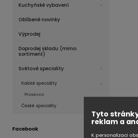
Kuchyňské vybavení
Oblíbené novinky
Výprodej
Doprodej skladu (mimo
sortiment)
Světové speciality
Italské speciality
Prosecco
České speciality
Tyto stránky
reklam a an
Facebook
K personalizaci ob