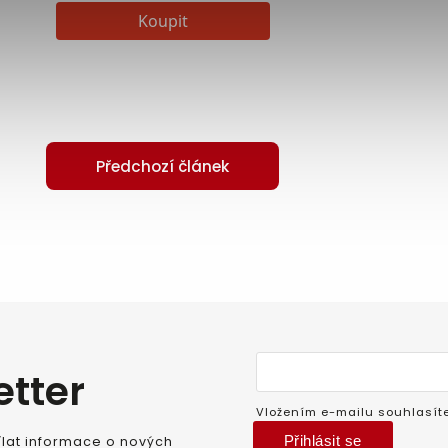
Předchozí článek
etter
Vložením e-mailu souhlasít
Přihlásit se
lat informace o nových