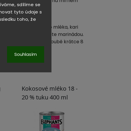
ůběžným mícháním vařte na mírném
íváme, sdílíme se
novat tyto údaje s
důsledku toho, že
 marinádu z kokosového mléka, kari
hněte na špejle a potřete marinádou.
ecí špízy grilujte v troubě krátce 8
Souhlasím