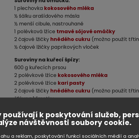
Suroviny na omáčku:
1 plechovka
kokosového mléka
½ šálku arašídového másla
½ menší cibule, nastrouhané
1 polévková lžíce
tmavé sójové omáčky
2 čajové lžičky
hnědého cukru
(možno použít třti
½ čajové lžičky paprikových vloček
Suroviny na kuřecí špízy:
600 g kuřecích prsou
2 polévkové lžíce
kokosového mléka
2 polévkové lžíce
kari pasty
2 čajové lžičky
hnědého cukru
(možno použít třti
šťáva z 1 limetky
Postup
:
 používají k poskytování služeb, per
alýze návštěvnosti soubory cookie.
Omáčka
Smíchejte kokosové mléko, arašídové máslo, cibuli
sahu a reklam, poskytování funkcí sociálních médií a anal