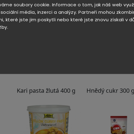
paprikové vločky v pánvi. Přiveďte k varu a s pr
váme soubory cookie. Informace o tom, jak náš web využ
ohni. Stáhněte z plotny a udržujte teplé.
 sociální média, inzerci a analýzy. Partneři mohou zkombi
, které jste jim poskytli nebo které jste znovu získali v 
Kuřecí špízy
žby.
Kuřecí prsa nakrájejte na menší kousky. Připravte
pasty
, cukru a limetkové šťávy. Kuřecí maso napíc
Marinované maso můžete nechat hodinu odležet. Kuř
až 10 minut rovnoměrně ze všech stran.
Špízy podávejte se Satay omáčkou.