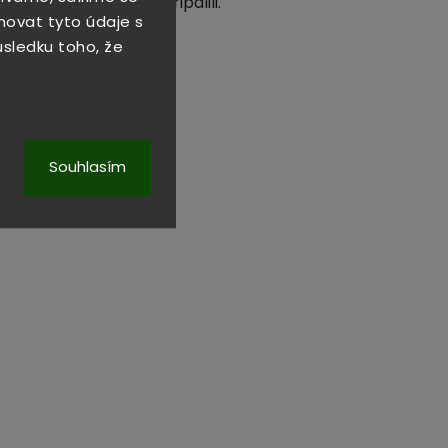
otáčejte, aby se nepřipálili.
novat tyto údaje s
důsledku toho, že
Souhlasím