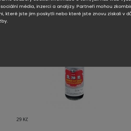
180°C 40 až 60 minut. Zhruba po 10 minutách paličky 
 sociální média, inzerci a analýzy. Partneři mohou zkombi
, které jste jim poskytli nebo které jste znovu získali v 
žby.