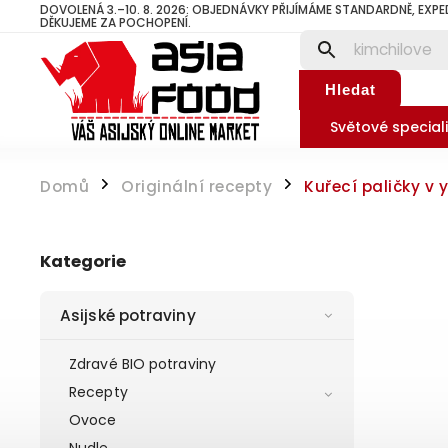
DOVOLENÁ 3.–10. 8. 2026: OBJEDNÁVKY PŘIJÍMÁME STANDARDNĚ, EXPE
DĚKUJEME ZA POCHOPENÍ.
Hledat
Světové speciali
Domů
Originální recepty
Kuřecí paličky v
/
/
Kategorie
Asijské potraviny
Zdravé BIO potraviny
Recepty
Ovoce
Nudle