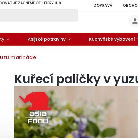
DOVAT JE ZAČNEME OD ÚTERÝ 11. 8.
DOPRAVA
OBCHOD
ty
Asijské potraviny
Kuchyňské vybavení
 yuzu marinádě
Kuřecí paličky v yu