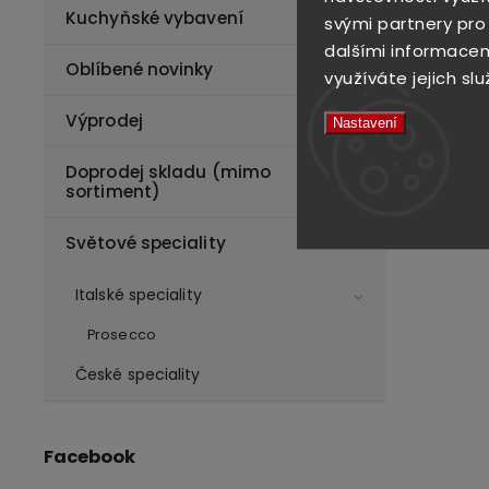
Kuchyňské vybavení
svými partnery pro
dalšími informacemi
Oblíbené novinky
využíváte jejich slu
Výprodej
Nastavení
Doprodej skladu (mimo
sortiment)
Světové speciality
Italské speciality
Prosecco
České speciality
Facebook