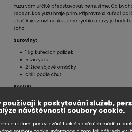
Yuzu vám určitě představovat nemusíme. Co bychom 
recept, kde yuzu hraje prim. Připravte si kuřecí pa
chuť Asie, zmizí neskutečně rychle a brzy je budete
toho.
Suroviny:
1 kg kuřecích paliček
5 lžic yuzu
2 lžíce sójové omáčky
chilli podle chuti
Postup:
V míse smíchejte 5 lžic yuzu, 2 lžíce sójové omáčky 
 používají k poskytování služeb, per
promíchejte.
alýze návštěvnosti soubory cookie.
Vložte paličky do připravené marinády a nechte m
sahu a reklam, poskytování funkcí sociálních médií a anal
ledničce. Pak kuřecí paličky přendejte na plech v
váme soubory cookie. Informace o tom, jak náš web využ