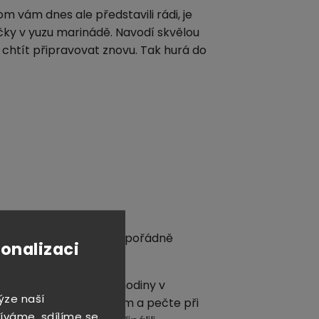
vám dnes ale představili rádi, je
ličky v yuzu marinádě. Navodí skvělou
 chtít připravovat znovu. Tak hurá do
a chilli (lze vynechat), pořádně
sonalizaci
arinovat minimálně 2 hodiny v
ýze naší
yložený pečícím papírem a pečte při
íváme, sdílíme se