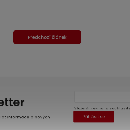
Předchozí článek
etter
Vložením e-mailu souhlasít
Přihlásit se
lat informace o nových