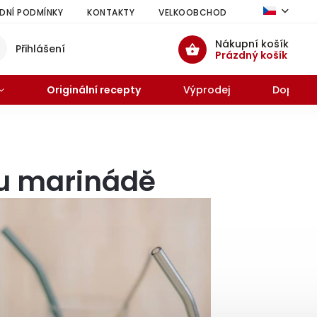
NÍ PODMÍNKY
KONTAKTY
VELKOOBCHOD
HODNOCENÍ 
Nákupní košík
Přihlášení
Prázdný košík
Originální recepty
Výprodej
Doprode
zu marinádě