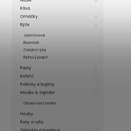
Káva
Omáčky
Rýže
Jasmínová
Basmati
Ostatní rýže
Rýžový papír
Pasty
Koření
Polévky a bujóny
Mouka & tapioka
Obalovací směsi
Houby
Řasy a ryby
Zelenina a bambus