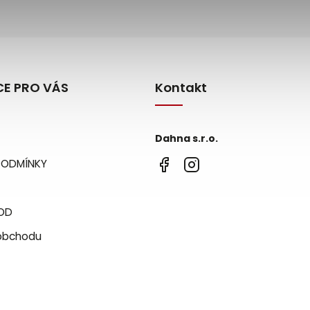
E PRO VÁS
Kontakt
Dahna s.r.o.
PODMÍNKY
OD
obchodu