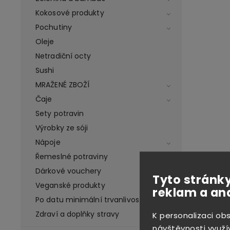
Kokosové produkty
Pochutiny
Oleje
Netradiční octy
Sushi
MRAŽENÉ ZBOŽÍ
Čaje
Sety potravin
Výrobky ze sóji
Nápoje
Řemeslné potraviny
Dárkové vouchery
Tyto stránky
Veganské produkty
reklam a an
Po datu minimální trvanlivosti
Zdraví a doplňky stravy
K personalizaci ob
návštěvnosti využí