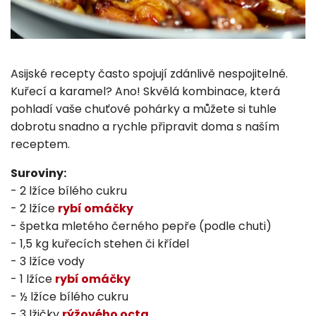
Asijské recepty často spojují zdánlivě nespojitelné.
Kuřecí a karamel? Ano! Skvělá kombinace, která
pohladí vaše chuťové pohárky a můžete si tuhle
dobrotu snadno a rychle připravit doma s naším
receptem.
Suroviny:
- 2 lžíce bílého cukru
- 2 lžíce
rybí omáčky
- špetka mletého černého pepře (podle chuti)
- 1,5 kg kuřecích stehen či křídel
- 3 lžíce vody
- 1 lžíce
rybí omáčky
- ½ lžíce bílého cukru
- 3 lžičky
rýžového octa