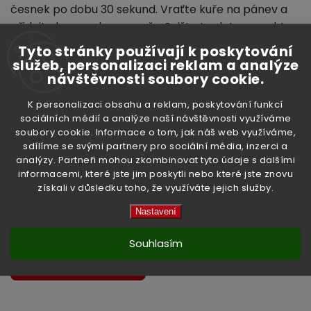
česnek po dobu 30 sekund. Vraťte kuře na pánev a
přidejte karamelovou směs. Snižte teplotu a nechte
připravovat, dokud kuře již od kosti není růžové.
Tyto stránky používají k poskytování
Karamelová omáčka by se měla zbarvit do
služeb, personalizaci reklam a analýze
návštěvnosti soubory cookie.
jantarové. Přidejte jalapeňos a vařte ještě jednu
minutu.
K personalizaci obsahu a reklam, poskytování funkcí
sociálních médií a analýze naší návštěvnosti využíváme
soubory cookie. Informace o tom, jak náš web využíváme,
sdílíme se svými partnery pro sociální média, inzerci a
analýzy. Partneři mohou zkombinovat tyto údaje s dalšími
informacemi, které jste jim poskytli nebo které jste znovu
získali v důsledku toho, že využíváte jejich služby.
Nastavení
Předchozí článek
Souhlasím
Další článek