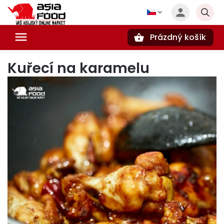
Prázdný košík
Hledat
Kuřecí na karamelu