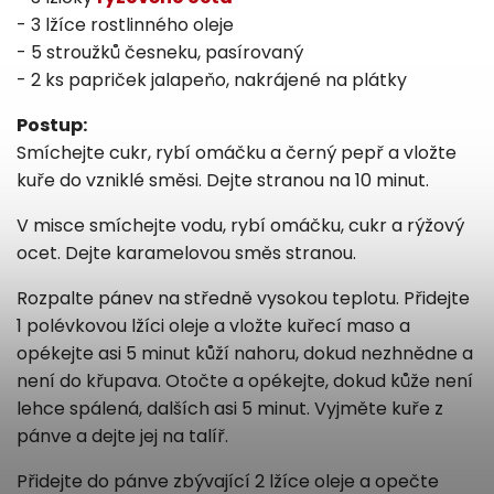
- 3 lžíce rostlinného oleje
- 5 stroužků česneku, pasírovaný
- 2 ks papriček jalapeňo, nakrájené na plátky
Postup:
Smíchejte cukr, rybí omáčku a černý pepř a vložte
kuře do vzniklé směsi. Dejte stranou na 10 minut.
V misce smíchejte vodu, rybí omáčku, cukr a rýžový
ocet. Dejte karamelovou směs stranou.
Rozpalte pánev na středně vysokou teplotu. Přidejte
1 polévkovou lžíci oleje a vložte kuřecí maso a
opékejte asi 5 minut kůží nahoru, dokud nezhnědne a
není do křupava. Otočte a opékejte, dokud kůže není
lehce spálená, dalších asi 5 minut. Vyjměte kuře z
pánve a dejte jej na talíř.
Přidejte do pánve zbývající 2 lžíce oleje a opečte