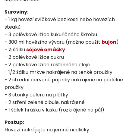
Suroviny:
- 1 kg hovězí svíčkové bez kosti nebo hovězích
steaků
- 3 polévkové lžíce kukuřičného škrobu
- 300 ml hovězího vývaru (možno použít
bujon
)
- ½ šálku
sójové omáčky
- 2 polévkové lžíce cukru
- 2 polévkové lžíce rostlinného oleje
- 1/2 šálku mrkve nakrájené na tenké proužky
- 2 střední červené papriky nakrájené na podélné
proužky
- 3 stonky celeru na plátky
- 2 stření zelené cibule, nakrájené
- 1 šálek hrášku v lusku (rozkrájené na půl)
Postup:
Hovězí nakrájejte na jemné nudličky.