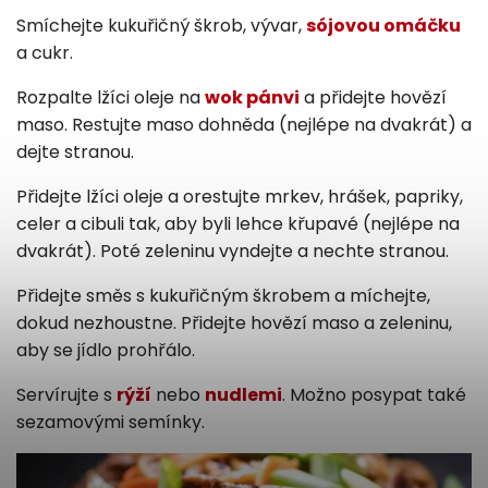
Smíchejte kukuřičný škrob, vývar,
sójovou omáčku
a cukr.
Rozpalte lžíci oleje na
wok pánvi
a přidejte hovězí
maso. Restujte maso dohněda (nejlépe na dvakrát) a
dejte stranou.
Přidejte lžíci oleje a orestujte mrkev, hrášek, papriky,
celer a cibuli tak, aby byli lehce křupavé (nejlépe na
dvakrát). Poté zeleninu vyndejte a nechte stranou.
Přidejte směs s kukuřičným škrobem a míchejte,
dokud nezhoustne. Přidejte hovězí maso a zeleninu,
aby se jídlo prohřálo.
Servírujte s
rýží
nebo
nudlemi
. Možno posypat také
sezamovými semínky.