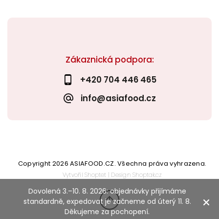
Zákaznická podpora:
+420 704 446 465
info@asiafood.cz
Copyright 2026
ASIAFOOD.CZ
. Všechna práva vyhrazena.
Vytvořil
Shoptet
| Design
Shoptak.cz
Dovolená 3.–10. 8. 2026: objednávky přijímáme
standardně, expedovat je začneme od úterý 11. 8.
Děkujeme za pochopení.