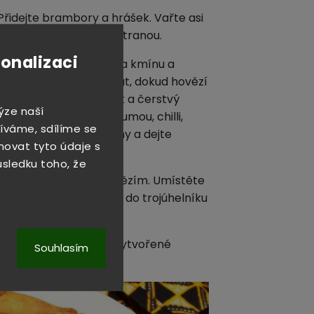
Přidejte brambory a hrášek. Vařte asi
mačkejte se a odložte stranou.
sonalizaci
eplotu. Přidejte semena kmínu a
. Připravujte asi 5 minut, dokud hovězí
kká. Přidejte česnek a čerstvý
ýze naší
em, koriandrem, kurkumou, chilli,
íváme, sdílíme se
měs. Stáhněte z plotny a dejte
novat tyto údaje s
důsledku toho, že
 bramborové směsi s hovězím. Umístěte
lo těsta. Listy skládejte do trojúhelníku
u. Po dávkách smažte vytvořené
Souhlasím
ávejte ještě teplé.