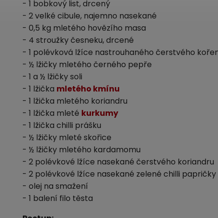
- 1 bobkový list, drcený
- 2 velké cibule, najemno nasekané
- 0,5 kg mletého hovězího masa
- 4 stroužky česneku, drcené
- 1 polévková lžíce nastrouhaného čerstvého koře
- ½ lžičky mletého černého pepře
- 1 a ½ lžičky soli
- 1 lžička
mletého kmínu
- 1 lžička mletého koriandru
- 1 lžička mleté
kurkumy
- 1 lžička chilli prášku
- ½ lžičky mleté skořice
- ½ lžičky mletého kardamomu
- 2 polévkové lžíce nasekané čerstvého koriandru
- 2 polévkové lžíce nasekané zelené chilli papričky
- olej na smažení
- 1 balení filo těsta