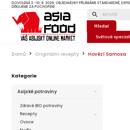
DOVOLENÁ 3.–10. 8. 2026: OBJEDNÁVKY PŘIJÍMÁME STANDARDNĚ, EXPE
DĚKUJEME ZA POCHOPENÍ.
Hledat
Světové speciali
Domů
Originální recepty
Hovězí Samosa
/
/
Kategorie
Asijské potraviny
Zdravé BIO potraviny
Recepty
Ovoce
Nudle