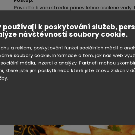
Postup:
Přiveďte k varu střední pánev lehce osolené vody. 
15 minut, dokud brambory nejsou měkké. Slijte, roz
 používají k poskytování služeb, per
Ve velkém hrnci rozpalte olej na středně vysokou t
alýze návštěvnosti soubory cookie.
bobkový list. Přimíchejte cibuli a mleté hovězí maso
maso nebude rovnoměrně hnědé a cibule nebude mě
sahu a reklam, poskytování funkcí sociálních médií a anal
kořen zázvoru. Dochuťte černým pepřem, solí, kmín
váme soubory cookie. Informace o tom, jak náš web využ
skořicí a kardamomem. Přimíchejte bramborovou s
 sociální média, inzerci a analýzy. Partneři mohou zkombi
chladit do lednice na dobu cca 1 hodiny.
, které jste jim poskytli nebo které jste znovu získali v 
Přimíchejte čerstvý koriandr a chilli papričky do
žby.
asi 1 polévkovou lžíci směsi na každý kousek listu z fi
a okraje navlhčete a přitlačte k sobě.
Rozehřejte olej ve velkém hrnci na vysokou teplot
trojúhelníčky asi po 3 minutách, do zlatohněda. Pod