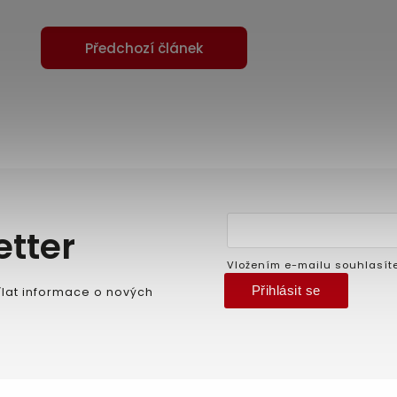
Předchozí článek
etter
Vložením e-mailu souhlasít
Přihlásit se
lat informace o nových