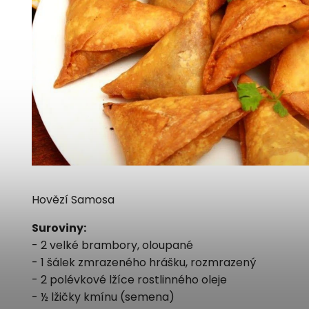
Hovězí Samosa
Suroviny:
- 2 velké brambory, oloupané
- 1 šálek zmrazeného hrášku, rozmrazený
- 2 polévkové lžíce rostlinného oleje
- ½ lžičky kmínu (semena)