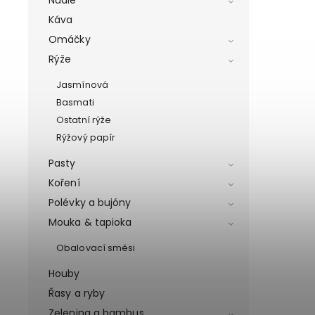
Káva
Omáčky
Rýže
Jasmínová
Basmati
Ostatní rýže
Rýžový papír
Pasty
Koření
Polévky a bujóny
Mouka & tapioka
Obalovací směsi
Houby
Řasy a ryby
Zelenina a bambus