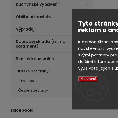
Kuchyňské vybavení
Oblíbené novinky
Tyto stránky
reklam a an
Výprodej
Doprodej skladu (mimo
K personalizaci ob
sortiment)
návštěvnosti využí
svými partnery pro
Světové speciality
dalšími informacemi
využíváte jejich slu
Italské speciality
Nastavení
Prosecco
České speciality
Facebook