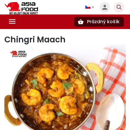
Prázdný košík
Hledat
Chingri Maach