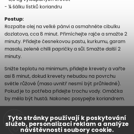
- ¼ šálku lístků koriandru
Postup:
Rozpalte olej na velké pánvi a osmahněte cibulku
dozlatova, cca 8 minut. Přimíchejte rajče a smažte 2
minuty. Přidejte česnekovou pastu, kurkumu, garam
masalu
, zelené chilli papričky a sůl. Smažte další 2
minuty.
Snižte teplotu na minimum, přidejte krevety a vařte
asi 8 minut, dokud krevety nebudou na povrchu
světle růžové (maso uvnitř nesmí být průhledné).
Pokud je to potřeba přidejte trochu vody. Omáčka
by měla být hustá. Nakonec posypejte koriandrem.
Tyto stránky používají k poskytování
služeb, personalizaci reklam a analýze
návštěvnosti soubory cookie.