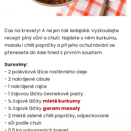
Čas na krevety! A ne jen tak ledajaké. Vyzkoušejte
recept plný vůní a chutí. Najdete v něm kurkumu,
masalu i chilli papričky a při jeho ochutnávání se
přenesete do Asie hned s prvním soustem.
Suroviny:
- 2 polévkové lžíce rostlinného oleje
- 2 nakrájené cibule
- 1 nakrájené rajče
- 1 čajovou lžičku česnekové pasty
- ½ čajové lžičky
mleté kurkumy
- ½ čajové lžičky
garam masaly
- 2 mleté zelené chilli papričky, odpeckované
- sůl podle chuti
- 0,5 kg vyloupaných krevet