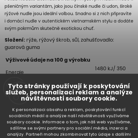
pšeničným variantám, jako jsou čínské nudle či udon, široké
rýžové nudle jsou ideální volbou. Snadno si z nich připravíte
i domácí nudle v autentickém vietnamském stylu a dodáte
svým pokrmům skutečně exotickou chuť.
Složení:
rýže, rýžový škrob, sůl, zahušťovadlo:
guarová guma
Výživové údaje na 100 g výrobku
1480 kJ/ 350
Energie
kcal
Tuky
0 g
Tyto stránky používají k poskytování
služeb, personalizaci reklam a analýze
z toho nasycené mastné
0 g
návštěvnosti soubory cookie.
kyseliny
Sacharidy
81 g
K personalizaci obsahu a reklam, poskytování funkcí
sociálních médií a analýze naší návštěvnosti využíváme
z toho cukry
1 g
soubory cookie. Informace o tom, jak náš web využíváme,
Bílkoviny
5 g
sdílíme se svými partnery pro sociální média, inzerci a
Sůl
1,78 g
analýzy. Partneři mohou zkombinovat tyto údaje s dalšími