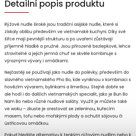
Detailní popis produktu
Rýžové nudle široké jsou tradiční asijské nudle, které si
získaly oblibu především ve vietnamské kuchyni. Díky své
šířce mají pevnější strukturu a po uvaření zůstávají
příjemně hladké a pružné. Jsou přirozeně bezlepkové, lehce
stravitelné a jejich jemná chuť se skvěle kombinuje s
výraznými vývary i omáčkami.
Nejčastěji se používají jako nudle do polévky, především do
slavného vietnamského Pho Bo, kde vyniknou v kombinaci s
hovězím vývarem, bylinkami a limetkou. Stejně dobře se
ale hodí i do dalších vietnamských specialit, jako je Bun Bo
Nam Bo nebo různé nudlové saláty. Využít je můžete také
ve woku – zkuste je orestovat se zeleninou, kuřecím
masem, tofu nebo mořskými plody a ochutit sójovou či
ústřicovou omáčkou.
Pokud hledáte alternativu k tenkým rýžovým nudlím nebo k