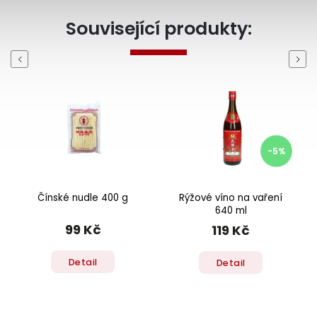
Související produkty:
Previous
Next
-5%
Čínské nudle 400 g
Rýžové víno na vaření
640 ml
99 Kč
119 Kč
Detail
Detail