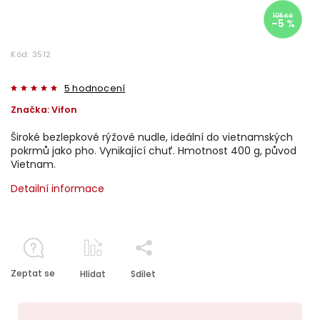
105 Kč
–5 %
Kód:
3512
5 hodnocení
Značka:
Vifon
Široké bezlepkové rýžové nudle, ideální do vietnamských
pokrmů jako pho. Vynikající chuť. Hmotnost 400 g, původ
Vietnam.
Detailní informace
Zeptat se
Hlídat
Sdílet