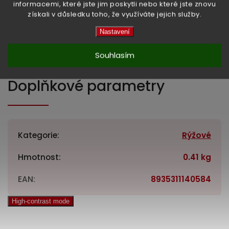
informacemi, které jste jim poskytli nebo které jste znovu
získali v důsledku toho, že využíváte jejich služby.
Nastavení
Hmotnost:
400 g
Země původu:
Vietnam
Souhlasím
Doplňkové parametry
Kategorie
:
Rýžové
Hmotnost
:
0.41 kg
EAN
:
8935311140584
High-contrast mode