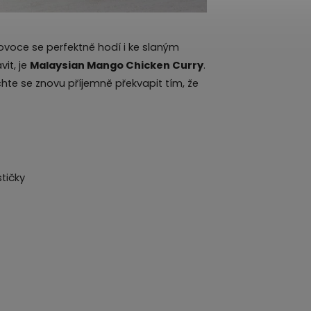
voce se perfektně hodí i ke slaným
it, je
Malaysian Mango Chicken Curry
.
echte se znovu příjemně překvapit tím, že
tičky