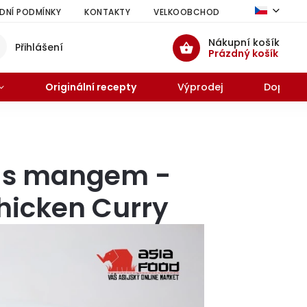
NÍ PODMÍNKY
KONTAKTY
VELKOOBCHOD
HODNOCENÍ 
Nákupní košík
Přihlášení
Prázdný košík
Originální recepty
Výprodej
Doprode
i s mangem -
hicken Curry