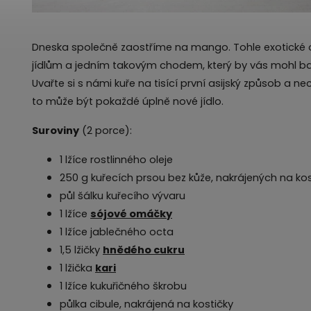
Dneska společně zaostříme na mango. Tohle exotické o
jídlům a jedním takovým chodem, který by vás mohl bav
Uvařte si s námi kuře na tisící první asijský způsob a n
to může být pokaždé úplně nové jídlo.
Suroviny
(2 porce):
1 lžíce rostlinného oleje
250 g kuřecích prsou bez kůže, nakrájených na kos
půl šálku kuřecího vývaru
1 lžíce
sójové omáčky
1 lžíce jablečného octa
1,5 lžičky
hnědého cukru
1 lžička
kari
1 lžíce kukuřičného škrobu
půlka cibule, nakrájená na kostičky