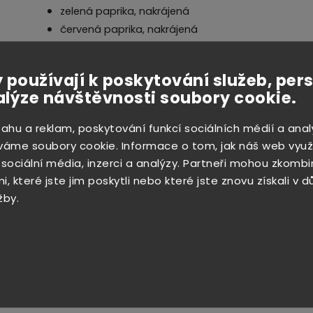
zelená paprika, nakrájená
červená paprika, nakrájená
2 lžičky mletého čerstvého kořene zázvoru
1 mango, oloupané, nakrájené na kostky
 používají k poskytování služeb, per
Postup:
alýze návštěvnosti soubory cookie.
Ve velké pánvi rozpalte rostlinný olej, přidejte na
sahu a reklam, poskytování funkcí sociálních médií a anal
vyjměte z pánve.
váme soubory cookie. Informace o tom, jak náš web využ
 sociální média, inzerci a analýzy. Partneři mohou zkombi
V misce prošlehejte kuřecí vývar, sójovou omáčku, o
, které jste jim poskytli nebo které jste znovu získali v 
škrob.
žby.
Do pánve dejte cibuli, smažte ji dokud nezměkne a 
zelenou a červenou papriku, smažte 2 minuty, přide
Přidejte kuřecí prsa a směs připravenou v misce.
přidejte nakrájené mango. Vařte dokud mango nen
Podávejte s rýží.