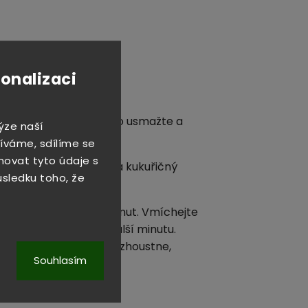
sonalizaci
krájená kuřecí prsa. Maso usmažte a
ýze naší
íváme, sdílíme se
novat tyto údaje s
cet, hnědý cukr, kari a kukuřičný
důsledku toho, že
nezprůhlední, cca 5 minut. Vmíchejte
jte zázvor a smažte další minutu.
 Vařte dokud omáčka nezhoustne,
Souhlasím
í prohřáté.