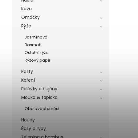
Káva
Omáčky
Rýže
Jasmínová
Basmati
Ostatní rýže
Rýžový papír
Pasty
Koření
Polévky a bujóny
Mouka & tapioka
Obalovací směsi
Houby
Řasy a ryby
Zelenina a bambus