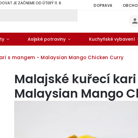
DOVAT JE ZAČNEME OD ÚTERÝ 11. 8.
DOPRAVA
OBCHOD
ty
Asijské potraviny
Kuchyňské vybavení
kari s mangem - Malaysian Mango Chicken Curry
Malajské kuřecí kar
Malaysian Mango C