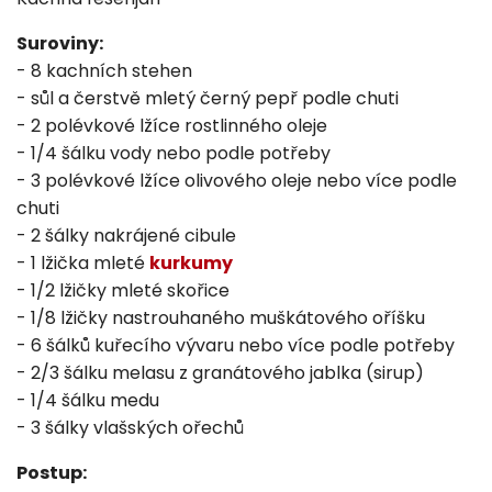
Suroviny:
- 8 kachních stehen
- sůl a čerstvě mletý černý pepř podle chuti
- 2 polévkové lžíce rostlinného oleje
- 1/4 šálku vody nebo podle potřeby
- 3 polévkové lžíce olivového oleje nebo více podle
chuti
- 2 šálky nakrájené cibule
- 1 lžička mleté
kurkumy
- 1/2 lžičky mleté skořice
- 1/8 lžičky nastrouhaného muškátového oříšku
- 6 šálků kuřecího vývaru nebo více podle potřeby
- 2/3 šálku melasu z granátového jablka (sirup)
- 1/4 šálku medu
- 3 šálky vlašských ořechů
Postup: