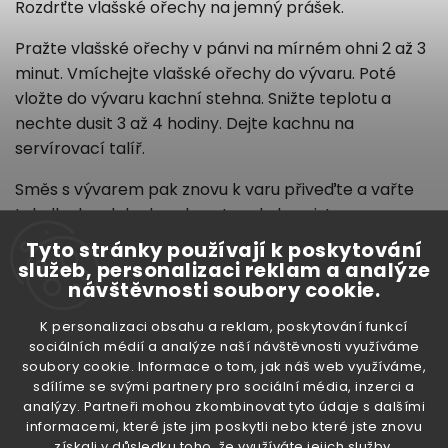
Rozdrťte vlašské ořechy na jemný prášek.
Pražte vlašské ořechy v pánvi na mírném ohni 2 až 3
minut. Vmíchejte vlašské ořechy do vývaru. Poté
vložte do vývaru kachní stehna. Snižte teplotu a
nechte dusit 3 až 4 hodiny. Dejte kachnu na
servírovací talíř.
Směs s vývarem pak znovu k varu přiveďte a vařte
tak dlouho, dokud nezhoustne do konzistence
omáčky. Poté omáčkou přelijte kachnu. Můžete
Tyto stránky používají k poskytování
ozdobit kousky granátového jablka a ořechů.
služeb, personalizaci reklam a analýze
návštěvnosti soubory cookie.
K personalizaci obsahu a reklam, poskytování funkcí
sociálních médií a analýze naší návštěvnosti využíváme
soubory cookie. Informace o tom, jak náš web využíváme,
sdílíme se svými partnery pro sociální média, inzerci a
analýzy. Partneři mohou zkombinovat tyto údaje s dalšími
informacemi, které jste jim poskytli nebo které jste znovu
získali v důsledku toho, že využíváte jejich služby.