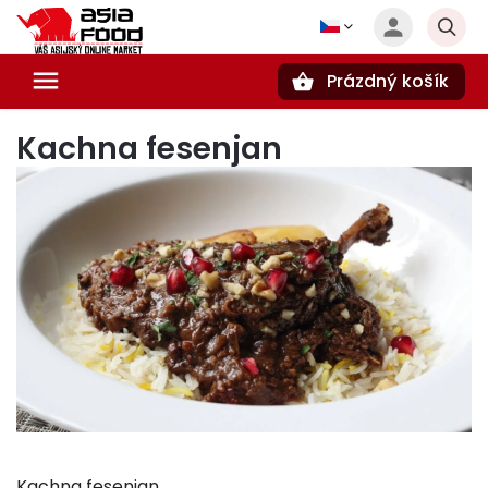
Prázdný košík
Hledat
Kachna fesenjan
Kachna fesenjan