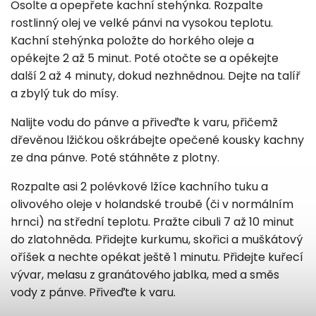
Osolte a opepřete kachní stehýnka. Rozpalte
rostlinný olej ve velké pánvi na vysokou teplotu.
Kachní stehýnka položte do horkého oleje a
opékejte 2 až 5 minut. Poté otočte se a opékejte
další 2 až 4 minuty, dokud nezhnědnou. Dejte na talíř
a zbylý tuk do mísy.
Nalijte vodu do pánve a přiveďte k varu, přičemž
dřevěnou lžičkou oškrábejte opečené kousky kachny
ze dna pánve. Poté stáhněte z plotny.
Rozpalte asi 2 polévkové lžíce kachního tuku a
olivového oleje v holandské troubě (či v normálním
hrnci) na střední teplotu. Pražte cibuli 7 až 10 minut
do zlatohněda. Přidejte kurkumu, skořici a muškátový
oříšek a nechte opékat ještě 1 minutu. Přidejte kuřecí
vývar, melasu z granátového jablka, med a směs
vody z pánve. Přiveďte k varu.