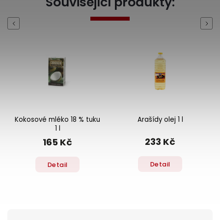
Související produkty:
Previous
Next
Kokosové mléko 18 % tuku
Arašídy olej 1 l
1 l
233 Kč
165 Kč
Detail
Detail