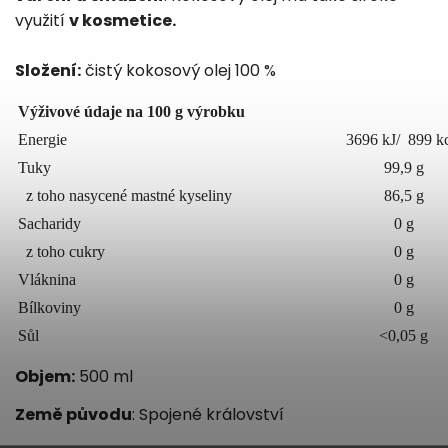
využití
v kosmetice.
Složení:
čistý kokosový olej 100 %
Výživové údaje na 100 g výrobku
Energie
3696 kJ/ 899 kc
Tuky
99,9 g
z toho nasycené mastné kyseliny
86,5 g
Sacharidy
0 g
z toho cukry
0 g
Vláknina
0 g
Bílkoviny
0 g
Sůl
<0,05 g
Objem:
500 ml
Země původu
: Spojené království