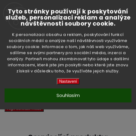
Tyto stránky používají k poskytování
služeb, personalizaci reklam a analýze
návštěvnosti soubory cookie.
Doplňkové parametry
K personalizaci obsahu a reklam, poskytování funkcí
sociálních médií a analýze naší návštěvnosti využíváme
soubory cookie. Informace o tom, jak náš web využíváme,
sdílíme se svými partnery pro sociální média, inzerci a
Kategorie
:
Kokosové produkty
analýzy. Partneři mohou zkombinovat tyto údaje s dalšími
informacemi, které jste jim poskytli nebo které jste znovu
Hmotnost
:
0.51 kg
získali v důsledku toho, že využíváte jejich služby.
EAN
:
5013635101818
Nastavení
Položka byla vyprodána…
Souhlasím
High-contrast mode