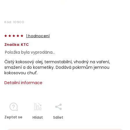
Kód:
10900
1 hodnocení
Značka:
KTC
Položka byla vyprodána…
Čistý kokosový olej, termostabilní, vhodný na vaření,
smažení a do kosmetiky. Dodává pokrmům jemnou
kokosovou chuť.
Detailní informace
Zeptat se
Hlídat
Sdílet