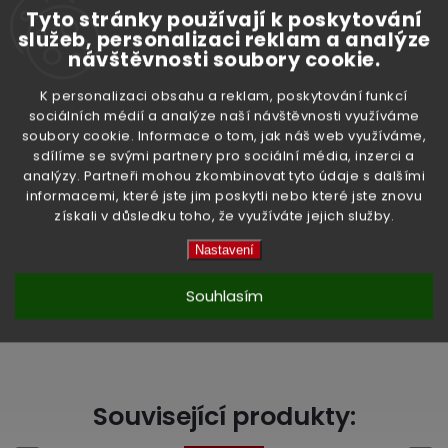
Tyto stránky používají k poskytování
služeb, personalizaci reklam a analýze
Doplňkové parametry
návštěvnosti soubory cookie.
K personalizaci obsahu a reklam, poskytování funkcí
sociálních médií a analýze naší návštěvnosti využíváme
soubory cookie. Informace o tom, jak náš web využíváme,
Kategorie
:
Řasy a ryby
sdílíme se svými partnery pro sociální média, inzerci a
analýzy. Partneři mohou zkombinovat tyto údaje s dalšími
Hmotnost
:
0.05 kg
informacemi, které jste jim poskytli nebo které jste znovu
získali v důsledku toho, že využíváte jejich služby.
EAN
:
8436566460033
Nastavení
Položka byla vyprodána…
Souhlasím
High-contrast mode
Související produkty: