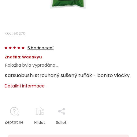
Kód:
50270
5 hodnocení
Značka:
Wadakyu
Položka byla vyprodána…
Katsuobushi strouhaný sušený tuňák - bonito vločky.
Detailní informace
Zeptat se
Hlídat
Sdílet