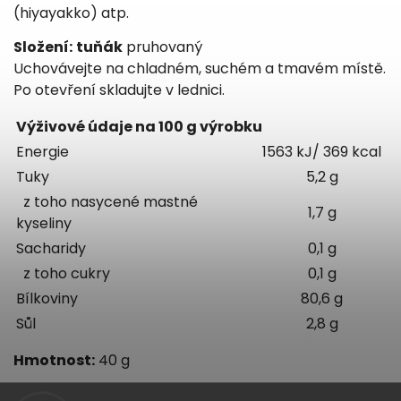
(hiyayakko) atp.
Složení:
tuňák
pruhovaný
Uchovávejte na chladném, suchém a tmavém místě.
Po otevření skladujte v lednici.
Výživové údaje na 100 g výrobku
Energie
1563 kJ/ 369 kcal
Tuky
5,2 g
z toho nasycené mastné
1,7 g
kyseliny
Sacharidy
0,1 g
z toho cukry
0,1 g
Bílkoviny
80,6 g
Sůl
2,8 g
Hmotnost:
40 g
Země původu:
Španělsko