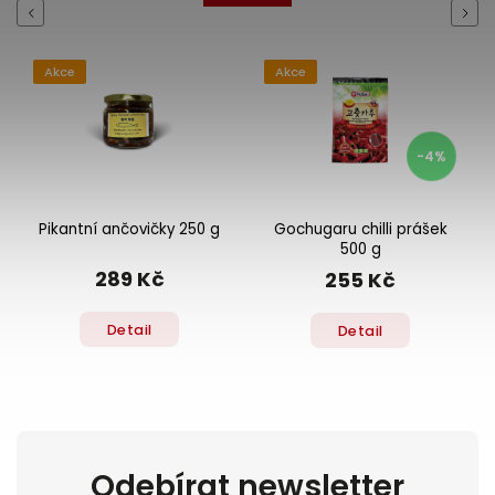
Previous
Next
Akce
Akce
-4%
Pikantní ančovičky 250 g
Gochugaru chilli prášek
500 g
289 Kč
255 Kč
Detail
Detail
Odebírat newsletter