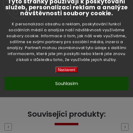
Tyto stránky používají k poskytování
Země původu:
Thajsko
služeb, personalizaci reklam a analýze
návštěvnosti soubory cookie.
Doplňkové parametry
K personalizaci obsahu a reklam, poskytování funkcí
sociálních médií a analýze naší návštěvnosti využíváme
soubory cookie. Informace o tom, jak náš web využíváme,
sdílíme se svými partnery pro sociální média, inzerci a
Kategorie
:
Potraviny
analýzy. Partneři mohou zkombinovat tyto údaje s dalšími
informacemi, které jste jim poskytli nebo které jste znovu
získali v důsledku toho, že využíváte jejich služby.
Hmotnost
:
0.65 kg
Nastavení
EAN
:
8851011117469
Souhlasím
High-contrast mode
Související produkty:
Previous
Next