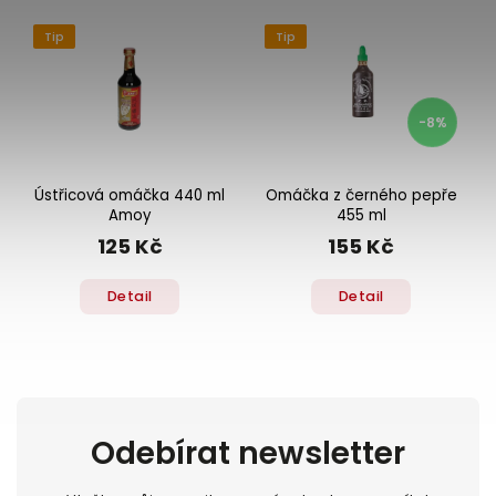
Tip
Tip
-8%
Ústřicová omáčka 440 ml
Omáčka z černého pepře
Amoy
455 ml
125 Kč
155 Kč
Detail
Detail
Odebírat newsletter