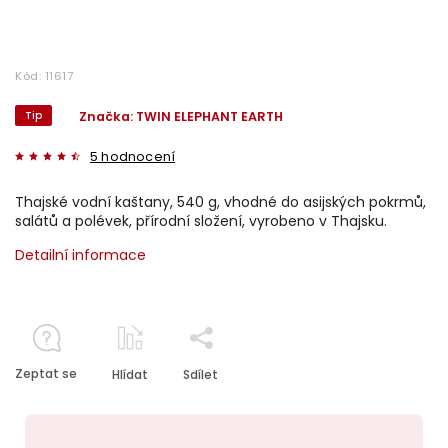
Kód:
11617
Tip
Značka:
TWIN ELEPHANT EARTH
5 hodnocení
Thajské vodní kaštany, 540 g, vhodné do asijských pokrmů,
salátů a polévek, přírodní složení, vyrobeno v Thajsku.
Detailní informace
Zeptat se
Hlídat
Sdílet