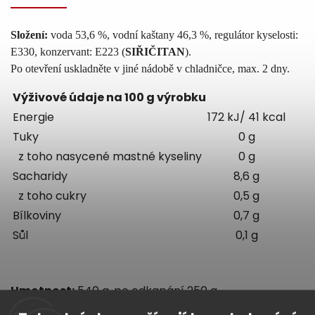
Složení:
voda 53,6 %, vodní kaštany 46,3 %, regulátor kyselosti:
E330, konzervant: E223 (
SIŘIČITAN
).
Po otevření uskladně
te
v jiné nádobě v chladničce, max. 2 dn
y
.
Výživové údaje na 100 g výrobku
Energie
172 kJ/ 41 kcal
Tuky
0 g
z toho nasycené mastné kyseliny
0 g
Sacharidy
8,6 g
z toho cukry
0,5 g
Bílkoviny
0,7 g
Sůl
0,1 g
Hmotnost:
540 g, po odkapání 250 g