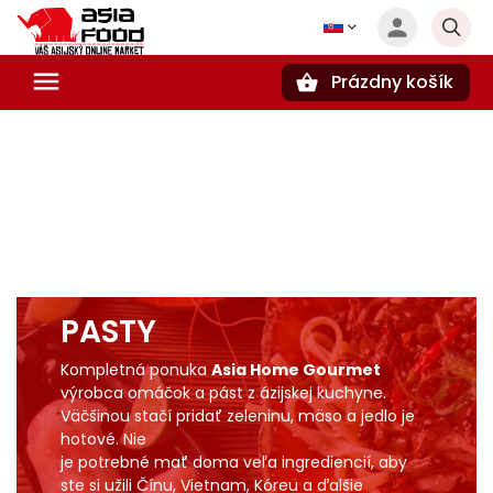
Prázdny košík
Hľadať
PASTY
Kompletná ponuka
Asia Home Gourmet
výrobca omáčok a pást z ázijskej kuchyne.
Väčšinou stačí pridať zeleninu, mäso a jedlo je
hotové. Nie
je potrebné mať doma veľa ingrediencií, aby
ste si užili Čínu, Vietnam, Kóreu a ďalšie