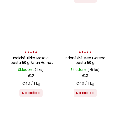
Indické Tikka Masala
Indonéské Mee Goreng
pasta 50 g Asian Home
pasta 50 g
Gourmet
Skladem
(1 ks)
Skladem
(>5 ks)
€2
€2
€40 / 1 kg
€40 / 1 kg
Do košíka
Do košíka