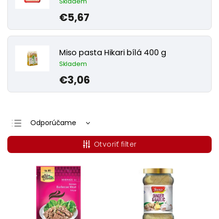
Skladem
€5,67
Miso pasta Hikari bílá 400 g
Skladem
€3,06
Odporúčame
Najlacnejšie
Otvoriť filter
Najdrahšie
Najpredávanejšie
Abecedne