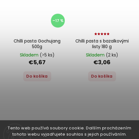
–17 %
Chilli pasta Gochujang
Chilli pasta s bazalkovými
500g
listy 180 g
Skladem
(>5 ks)
Skladem
(2 ks)
€5,67
€3,06
Do košíka
Do košíka
Tento web používá soubory cookie. Dalším procházením
tohoto webu vyjadřujete souhlas s jejich používáním.