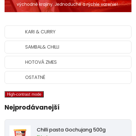
východné krajiny. Jednoduché a rýchle varenie!
KARI & CURRY
SAMBAL& CHILLI
HOTOVÁ ZMES
OSTATNÉ
High-contrast mode
Nejprodávanejší
Chilli pasta Gochujang 500g