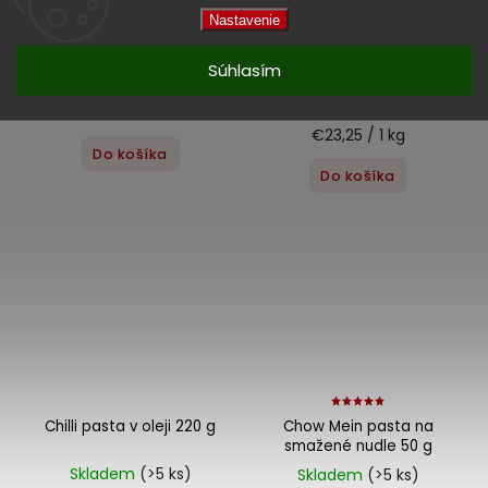
Nastavenie
Chilli pasta s bazalkovými
Chilli pasta v oleji 114 g
listy 200 g
Súhlasím
Skladem
(>5 ks)
Skladem
(1 ks)
€2,65
€3,22
€23,25 / 1 kg
Do košíka
Do košíka
Chilli pasta v oleji 220 g
Chow Mein pasta na
smažené nudle 50 g
Skladem
(>5 ks)
Skladem
(>5 ks)