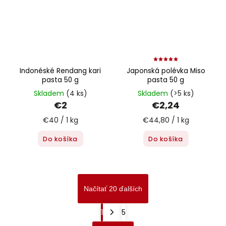
Indonéské Rendang kari
Japonská polévka Miso
pasta 50 g
pasta 50 g
Skladem
(4 ks)
Skladem
(>5 ks)
€2
€2,24
€40 / 1 kg
€44,80 / 1 kg
Do košíka
Do košíka
Načítať 20 ďalších
1
5