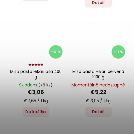
Detail
–4 %
–0 %
Miso pasta Hikari bílá 400
Miso pasta Hikari červená
g
1000 g
Skladem
(>5 ks)
Momentálně nedostupné
€3,06
€5,22
€7,65 / 1 kg
€13,05 / 1 kg
Do košíka
Detail