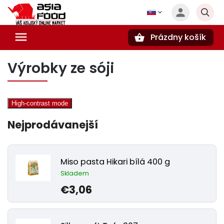
Prázdny košík
Hľadať
Výrobky ze sóji
High-contrast mode
Nejprodávanejší
Miso pasta Hikari bílá 400 g
Skladem
€3,06