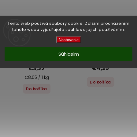
Tento web používá soubory cookie. Dalším procházením
–7 %
–11 %
tohoto webu vyjadřujete souhlas s jejich používáním.
Nastavenie
Miso pasta Hikari červená
Silken firm Tofu 307 g
400 g
Súhlasím
Skladem
(3 ks)
Skladem
(>5 ks)
€4,29
€3,22
€8,05 / 1 kg
Do košíka
Do košíka