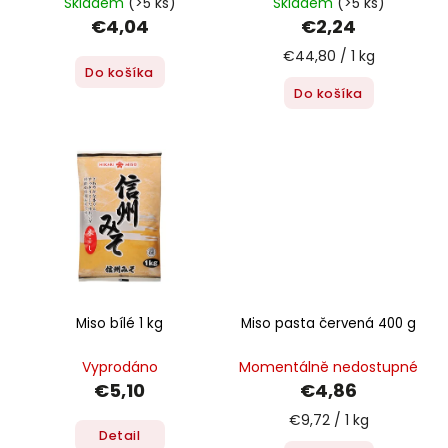
Skladem
(>5 ks)
Skladem
(>5 ks)
€4,04
€2,24
€44,80 / 1 kg
Do košíka
Do košíka
Miso bílé 1 kg
Miso pasta červená 400 g
Vyprodáno
Momentálně nedostupné
€5,10
€4,86
€9,72 / 1 kg
Detail