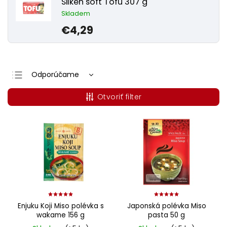
Silken soft Tofu 307 g
Skladem
€4,29
Odporúčame
Najlacnejšie
Otvoriť filter
Najdrahšie
Najpredávanejšie
Abecedne
Enjuku Koji Miso polévka s
Japonská polévka Miso
wakame 156 g
pasta 50 g