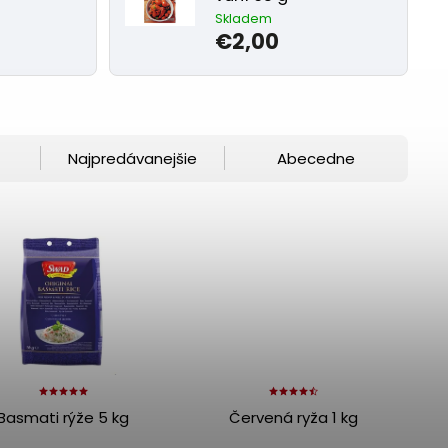
Skladem
€2,00
Najpredávanejšie
Abecedne
Basmati rýže 5 kg
Červená ryža 1 kg