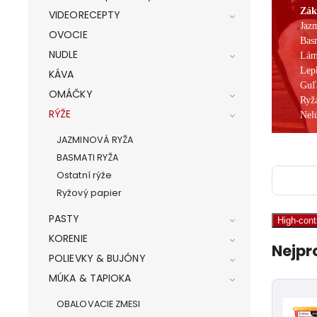
Zák
VIDEORECEPTY
Jaz
OVOCIE
Bas
NUDLE
Lám
Lep
KÁVA
Guľ
OMÁČKY
Ryža
RÝŽE
Nel
JAZMINOVÁ RYŽA
BASMATI RYŽA
Ostatní rýže
Ryžový papier
PASTY
High-con
KORENIE
Nejpr
POLIEVKY & BUJÓNY
MÚKA & TAPIOKA
OBALOVACIE ZMESI