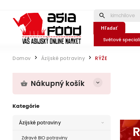
Hľadať
Světové speciali
Domov
Ázijské potraviny
RÝŽE
/
/
Nákupný košík
Kategórie
Ázijské potraviny
Zdravé BIO potraviny