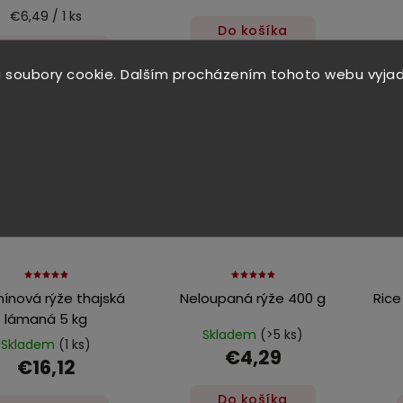
€6,49 / 1 ks
Do košíka
Do košíka
 soubory cookie. Dalším procházením tohoto webu vyjad
ínová rýže thajská
Neloupaná rýže 400 g
Rice
lámaná 5 kg
Skladem
(>5 ks)
Skladem
(1 ks)
€4,29
€16,12
Do košíka