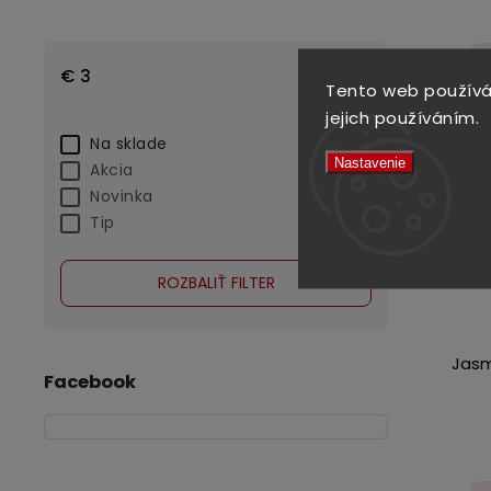
€
3
€
58
Tento web používá
jejich používáním.
Na sklade
21
Nastavenie
Akcia
0
Novinka
0
Tip
0
ROZBALIŤ FILTER
Jasm
Facebook