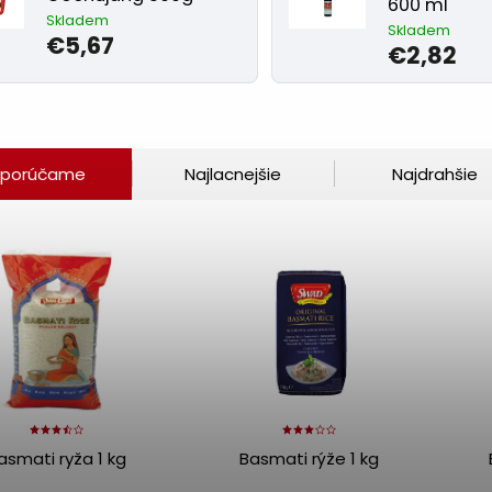
600 ml
Skladem
Skladem
€5,67
€2,82
porúčame
Najlacnejšie
Najdrahšie
asmati ryža 1 kg
Basmati rýže 1 kg