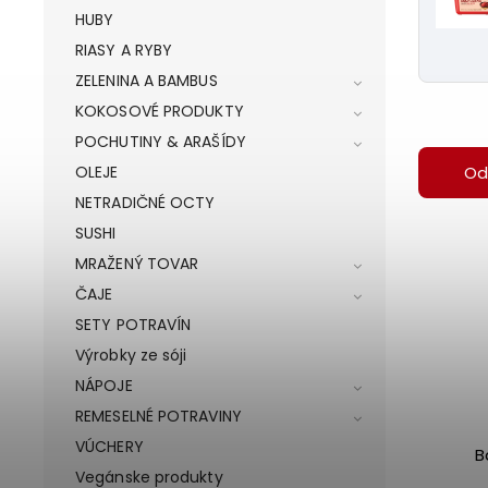
HUBY
RIASY A RYBY
ZELENINA A BAMBUS
KOKOSOVÉ PRODUKTY
POCHUTINY & ARAŠÍDY
Od
OLEJE
NETRADIČNÉ OCTY
SUSHI
MRAŽENÝ TOVAR
ČAJE
SETY POTRAVÍN
Výrobky ze sóji
NÁPOJE
REMESELNÉ POTRAVINY
VÚCHERY
B
Vegánske produkty