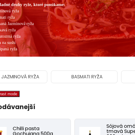
ladné druhy ryže, ktoré ponúkame:
mínová ryža
mati ryža
aná Jazmínová ryža
kavá ryža
atozrná ryža
 na sushi
úpaná ryža
JAZMINOVÁ RYŽA
BASMATI RYŽA
trast mode
odávanejší
Sójová om
Chilli pasta
tmavá Supe
Gochujang 500g