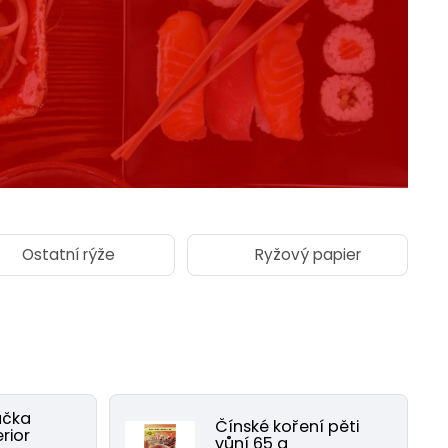
Ostatní rýže
Ryžový papier
áčka
Čínské koření pěti
rior
vůní 65 g