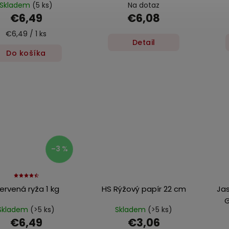
Skladem
(5 ks)
Na dotaz
€6,49
€6,08
€6,49 / 1 ks
Detail
Do košíka
–3 %
ervená ryža 1 kg
HS Rýžový papír 22 cm
Jas
G
Skladem
(>5 ks)
Skladem
(>5 ks)
€6,49
€3,06