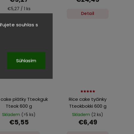
€5,27 / 1 ks
Detail
Do košíka
řujete souhlas s
Súhlasím
 cake plátky Tteokguk
Rice cake tyčinky
Tteok 600 g
Tteokbokki 600 g
Skladem
(>5 ks)
Skladem
(2 ks)
€5,55
€6,49