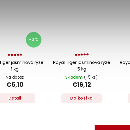
–3 %
Tiger jasmínová rýže
Royal Tiger jasmínová rýže
Roya
1 kg
5 kg
Na dotaz
Skladem
(>5 ks)
€5,10
€16,12
Detail
Do košíka