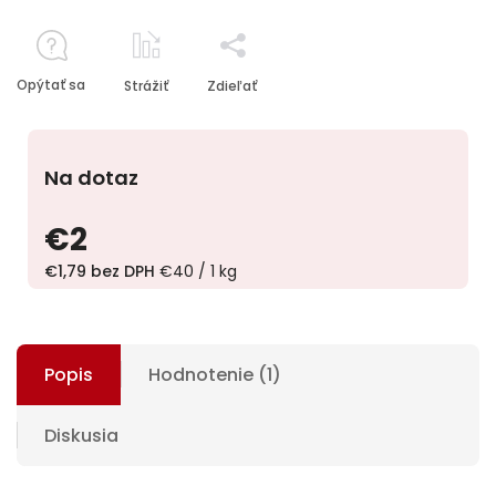
Opýtať sa
Strážiť
Zdieľať
Na dotaz
€2
€1,79 bez DPH
€40 / 1 kg
Popis
Hodnotenie (1)
Diskusia