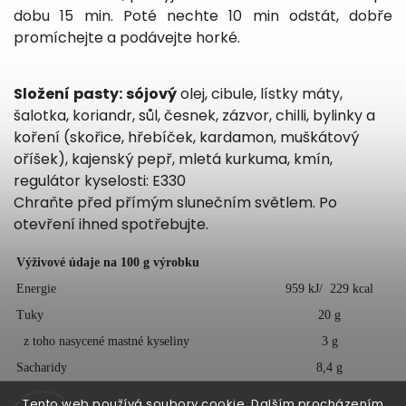
dobu 15 min. Poté nechte 10 min odstát, dobře
promíchejte a podávejte horké.
Složení
pasty:
sójový
olej, cibule, lístky máty,
šalotka, koriandr, sůl, česnek, zázvor, chilli, bylinky a
koření (skořice, hřebíček, kardamon, muškátový
oříšek), kajenský pepř, mletá kurkuma, kmín,
regulátor kyselosti: E330
Chraňte před přímým slunečním světlem. Po
otevření ihned spotřebujte.
Výživové údaje na 100 g výrobku
Energie
959 kJ/ 229 kcal
Tuky
20 g
z toho nasycené mastné kyseliny
3 g
Sacharidy
8,4 g
z toho cukry
2 g
Tento web používá soubory cookie. Dalším procházením