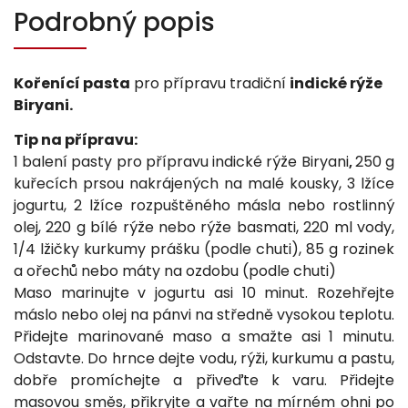
Podrobný popis
Kořenící pasta
pro přípravu tradiční
indické rýže
Biryani.
Tip na přípravu:
1 balení pasty pro přípravu indické rýže Biryani
250 g
,
kuřecích prsou nakrájených na malé kousky,
3 lžíce
jogurtu,
2 lžíce rozpuštěného másla nebo rostlinný
olej,
220 g bílé rýže nebo rýže basmati,
220 ml vody,
1/4 lžičky kurkumy prášku (podle chuti),
85 g rozinek
a ořechů nebo máty na ozdobu (podle chuti)
Maso marinujte v jogurtu asi 10 minut. Rozehřejte
máslo nebo olej na pánvi na středně vysokou teplotu.
Přidejte marinované maso a smažte asi 1 minutu.
Odstavte. Do hrnce dejte vodu, rýži, kurkumu a pastu,
dobře promíchejte a přiveďte k varu. Přidejte
masovou směs, přikryjte a vařte na mírném ohni po