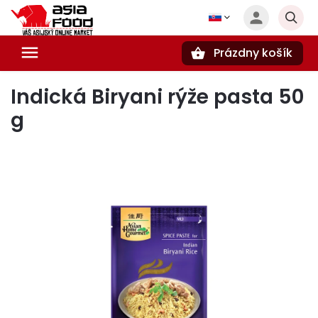
Prázdny košík
Hľadať
Indická Biryani rýže pasta 50
g