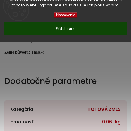
Vláknina
tohoto webu vyjadřujete souhlas s jejich používáním.
4,3 g
Bílkoviny
1,8 g
Nastavenie
Sůl
8,3 g
Súhlasím
Hmotnost:
50 g
Země původu:
Thajsko
Dodatočné parametre
Kategória
:
HOTOVÁ ZMES
Hmotnosť
:
0.061 kg