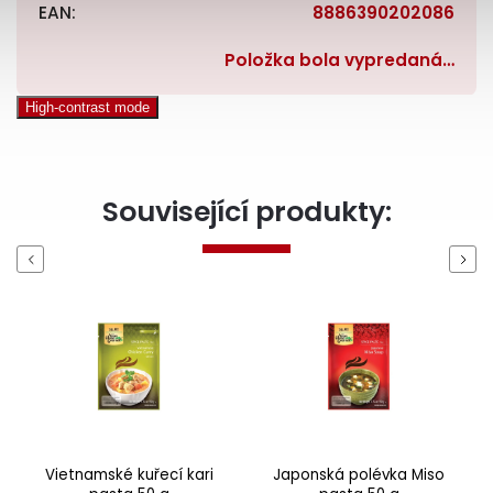
EAN
:
8886390202086
Položka bola vypredaná…
High-contrast mode
Související produkty:
Previous
Next
Vietnamské kuřecí kari
Japonská polévka Miso