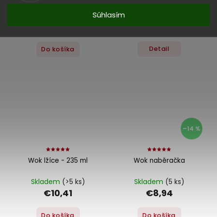
sushi s vařečkou
Súhlasím
Momentálně nedostupné
Skladem
(>5 ks)
€10,57
€2,24
Detail
Do košíka
–14 %
Wok lžíce - 235 ml
Wok naběračka
Skladem
(>5 ks)
Skladem
(5 ks)
€10,41
€8,94
Do košíka
Do košíka