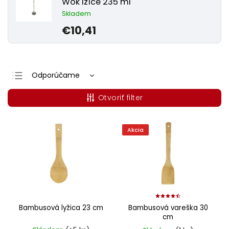
Wok lžíce 235 ml
Skladem
€10,41
Odporúčame
Najlacnejšie
Otvoriť filter
Najdrahšie
Najpredávanejšie
Akcia
Abecedne
Bambusová lyžica 23 cm
Bambusová vareška 30
cm