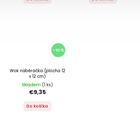
–10 %
Wok naběračka (plocha 12
x 12 cm)
Skladem
(1 ks)
€9,35
Do košíka