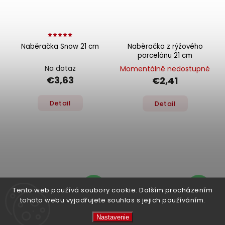
Naběračka Snow 21 cm
Naběračka z rýžového
porcelánu 21 cm
Na dotaz
Momentálně nedostupné
€3,63
€2,41
Detail
Detail
–15 %
–12 %
Tento web používá soubory cookie. Dalším procházením
tohoto webu vyjadřujete souhlas s jejich používáním.
Nastavenie
Rolovací podložka na
Wok lžíce - 175 ml