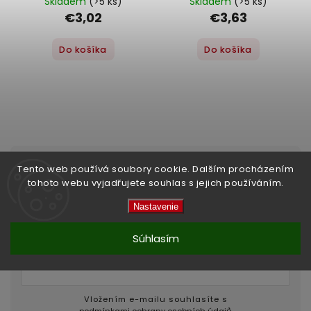
Skladem
(>5 ks)
Skladem
(>5 ks)
€3,02
€3,63
Do košíka
Do košíka
Tento web používá soubory cookie. Dalším procházením
Odoberať newsletter
tohoto webu vyjadřujete souhlas s jejich používáním.
Nastavenie
Vložte svoj e-mail a my Vám budeme zasielať
informácie o nových produktoch na našom e-
shope.
Súhlasím
Vložením e-mailu souhlasíte s