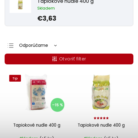
Tapiokové nudle 400 g
Skladem
€3,63
Odporúčame
Najlacnejšie
Otvoriť filter
Najdrahšie
Najpredávanejšie
Tip
Abecedne
–15 %
Tapiokové nudle 400 g
Tapiokové nudle 400 g