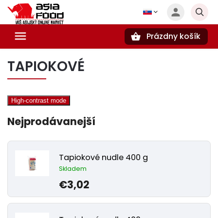
Prázdny košík
Hľadať
TAPIOKOVÉ
High-contrast mode
Nejprodávanejší
Tapiokové nudle 400 g
Skladem
€3,02