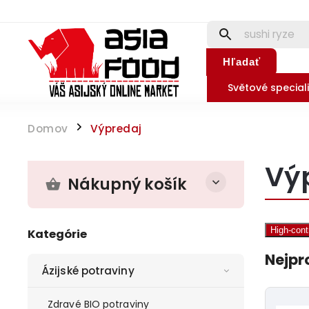
Hľadať
Světové speciali
Domov
Výpredaj
/
Vý
Nákupný košík
High-con
Kategórie
Nejpr
Ázijské potraviny
Zdravé BIO potraviny