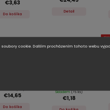
€3,63
Detail
Do košíka
Akci
Do
 soubory cookie. Dalším procházením tohoto webu vyjad
–2 %
ogi BBQ omáčka 1 l
Carabao energetický
nápoj 150 ml
Skladem
(1 ks)
Skladem
(>5 ks)
€14,65
€1,18
Do košíka
Do košíka