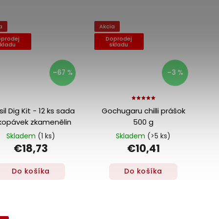
a
Akcia
prodej
Doprodej
skladu
skladu
–67 %
–3 %
sil Dig Kit - 12 ks sada
Gochugaru chilli prášok
kopávek zkamenělin
500 g
Skladem
(1 ks)
Skladem
(>5 ks)
€18,73
€10,41
Do košíka
Do košíka