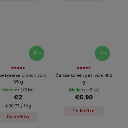
–10 %
–8 %
ke korenie piatich vôní
Čínské koření pěti vůní 400
65 g
g
Skladem
(>5 ks)
Skladem
(>5 ks)
€2
€6,90
€30,77 / 1 kg
Do košíka
Do košíka