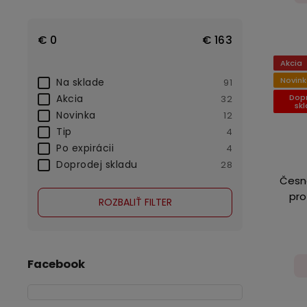
€
0
€
163
Akcia
Novin
Na sklade
91
Akcia
Dop
32
sk
Novinka
12
Tip
4
Po expirácii
4
Doprodej skladu
28
Česne
pro
ROZBALIŤ FILTER
Facebook