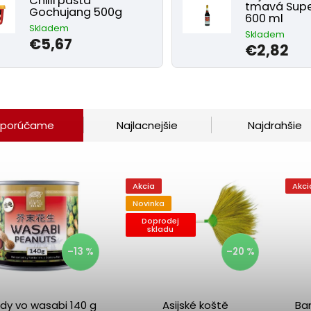
Chilli pasta
tmavá Supe
Gochujang 500g
600 ml
Skladem
Skladem
€5,67
€2,82
porúčame
Najlacnejšie
Najdrahšie
Akcia
Akci
Novinka
Doprodej
skladu
–13 %
–20 %
idy vo wasabi 140 g
Asijské koště
Ba