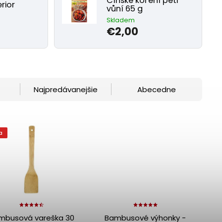
Čínské koření pěti
rior
vůní 65 g
Skladem
€2,00
Najpredávanejšie
Abecedne
a
mbusová vareška 30
Bambusové výhonky -