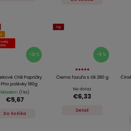
Tip
ka
rodej
ladu
–12 %
–5 %
kové Chili Papričky
Čierna fazuľa s čili 280 g
Číns
 Pho polévky 180g
Na dotaz
Skladem
(1 ks)
€6,33
€5,67
Detail
Do košíka