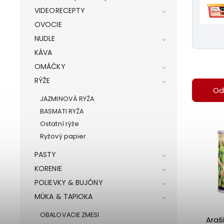
VIDEORECEPTY
OVOCIE
NUDLE
KÁVA
OMÁČKY
RÝŽE
Od
JAZMINOVÁ RYŽA
BASMATI RYŽA
Ostatní rýže
Ryžový papier
PASTY
KORENIE
POLIEVKY & BUJÓNY
MÚKA & TAPIOKA
OBALOVACIE ZMESI
Araš