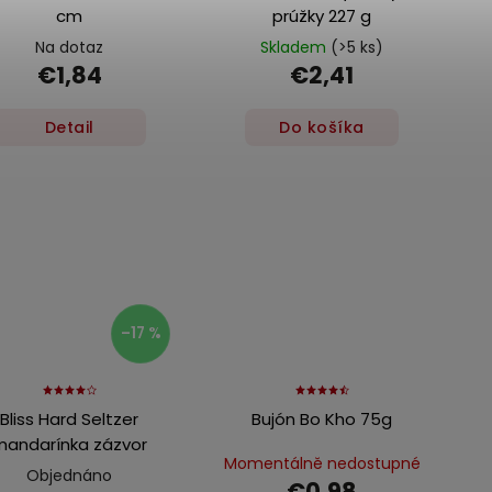
cm
prúžky 227 g
Na dotaz
Skladem
(>5 ks)
€1,84
€2,41
Detail
Do košíka
–17 %
Bliss Hard Seltzer
Bujón Bo Kho 75g
mandarínka zázvor
Momentálně nedostupné
Objednáno
€0,98