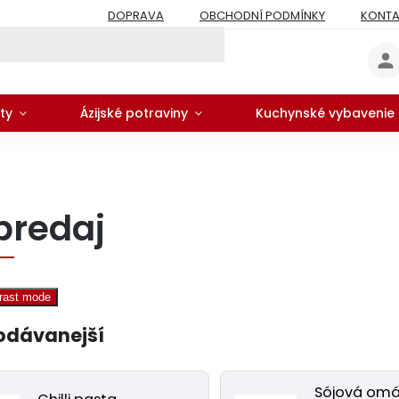
DOPRAVA
OBCHODNÍ PODMÍNKY
KONTA
ty
Ázijské potraviny
Kuchynské vybavenie
predaj
trast mode
odávanejší
Sójová om