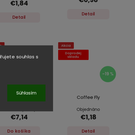
€1,84
Detail
Detail
a
Akcia
prodej
Doprodej
řujete souhlas s
skladu
skladu
–13 %
–19 %
Súhlasím
Coffee Fly
Coffee Fly
Skladem
(>5 ks)
Objednáno
€7,14
€1,18
Do košíka
Detail