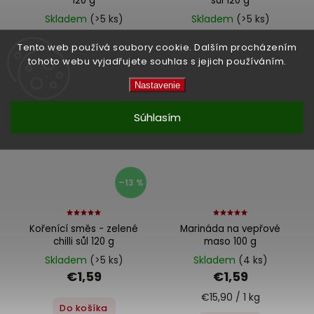
120 g
sůl 120 g
Skladem
(>5 ks)
Skladem
(>5 ks)
€1,59
€1,59
Tento web používá soubory cookie. Dalším procházením
tohoto webu vyjadřujete souhlas s jejich používáním.
Do košíka
Do košíka
Nastavenie
Súhlasím
–13 %
Kořenící směs - zelené
Marináda na vepřové
chilli sůl 120 g
maso 100 g
Skladem
(>5 ks)
Skladem
(4 ks)
€1,59
€1,59
€15,90 / 1 kg
Do košíka