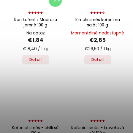
–8 %
Kari koření z Madrásu
Kimchi směs koření na
jemné 100 g
salát 100 g
Na dotaz
Momentálně nedostupné
€1,84
€2,65
€18,40 / 1 kg
€26,50 / 1 kg
Detail
Detail
Kořenící směs - chilli sůl
Kořenící směs - krevetová