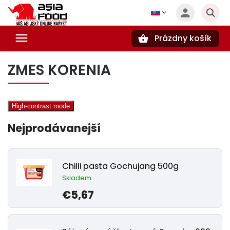
Prázdny košík
Hľadať
ZMES KORENIA
High-contrast mode
Nejprodávanejší
Chilli pasta Gochujang 500g
Skladem
€5,67