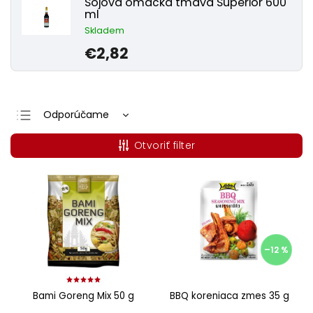
Sójová omáčka tmavá Superior 600
ml
Skladem
€2,82
Odporúčame
Najlacnejšie
Otvoriť filter
Najdrahšie
Najpredávanejšie
Abecedne
–12 %
Bami Goreng Mix 50 g
BBQ koreniaca zmes 35 g