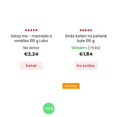
Satay mix - marináda a
Směs koření na pečené
omáčka 100 g Lobo
kuře 100 g
Na dotaz
Skladem
(>5 ks)
€2,24
€1,84
Detail
Do košíka
Novinka
–13 %