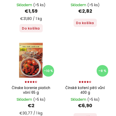
Skladem
(>5 ks)
Skladem
(>5 ks)
€1,59
€2,82
€31,80 / 1 kg
Do košíka
Do košíka
–10 %
–8 %
Čínske korenie piatich
Čínské koření pěti vůní
vôní 65 g
400 g
Skladem
(>5 ks)
Skladem
(>5 ks)
€2
€6,90
€30,77 / 1 kg