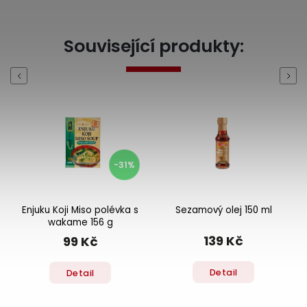
Související produkty:
Previous
Next
-31%
Enjuku Koji Miso polévka s
Sezamový olej 150 ml
wakame 156 g
139 Kč
99 Kč
Detail
Detail