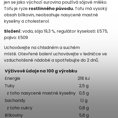
jen se jako výchozí surovina používá sójové mléko.
Tofu je ryze
rostlinného původu.
Tofu má vysoký
obsah bílkovin,
neobsahuje nasycené mastné
kyseliny a cholesterol.
Složení:
voda, sója 19,3 %, regulátor kyselosti: E575,
pojivo: E509
Uchovávejte na chladném a suchém
místě. Otevřené balení uchovávejte v ledničce ve
vzduchotěsné nádobě a spotřebujte do 2 dnů.
Výživové údaje na 100 g výrobku
Energie
218 kJ
Tuky
2,5 g
z toho nasycené mastné kyseliny
0,5 g
Sacharidy
1,1 g
z toho cukry
0,8 g
Bílkoviny
5,8 g