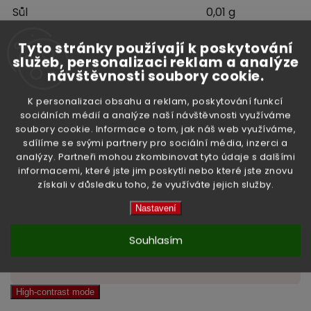
Sůl
0,01 g
Tyto stránky používají k poskytování
služeb, personalizaci reklam a analýze
Hmotnost:
307 g
návštěvnosti soubory cookie.
Země původu:
USA
K personalizaci obsahu a reklam, poskytování funkcí
sociálních médií a analýze naší návštěvnosti využíváme
Doplňkové parametry
soubory cookie. Informace o tom, jak náš web využíváme,
sdílíme se svými partnery pro sociální média, inzerci a
analýzy. Partneři mohou zkombinovat tyto údaje s dalšími
informacemi, které jste jim poskytli nebo které jste znovu
získali v důsledku toho, že využíváte jejich služby.
Kategorie
:
Potraviny
Nastavení
Hmotnost
:
0.37 kg
Souhlasím
EAN
:
1240000017700
High-contrast mode