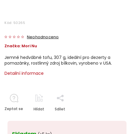
Kód:
50265
Neohodnoceno
Značka:
Mori Nu
Jemné hedvábné tofu, 307 g, ideální pro dezerty a
pomazánky, rostlinný zdroj bílkovin, vyrobeno v USA.
Detailní informace
Zeptat se
Hlídat
Sdílet
Skladem