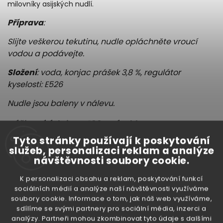
milovníky asijských nudlí.
Příprava
:
Slijte veškerou tekutinu, nudle opláchněte vroucí
vodou a podávejte.
Složení
: voda, konjac prášek 3,8 %, regulátor
kyselosti: E526
Nudle jsou baleny v nálevu.
Výživové údaje na 100 g výrobku
Energie
36 kJ/ 9,5 kcal
Tyto stránky používají k poskytování
služeb, personalizaci reklam a analýze
Tuky
0 g
návštěvnosti soubory cookie.
z toho nasycené mastné kyseliny
0 g
Sacharidy
1,5 g
K personalizaci obsahu a reklam, poskytování funkcí
sociálních médií a analýze naší návštěvnosti využíváme
z toho cukry
0 g
soubory cookie. Informace o tom, jak náš web využíváme,
Bílkoviny
0 g
sdílíme se svými partnery pro sociální média, inzerci a
analýzy. Partneři mohou zkombinovat tyto údaje s dalšími
Sůl
0,1355 g