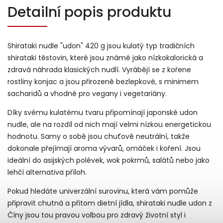
Detailní popis produktu
Shirataki nudle "udon" 420 g jsou kulatý typ tradičních
shirataki těstovin, které jsou známé jako nízkokalorická a
zdravá náhrada klasických nudlí. Vyrábějí se z kořene
rostliny konjac a jsou přirozeně bezlepkové, s minimem
sacharidů a vhodné pro vegany i vegetariány.
Díky svému kulatému tvaru připomínají japonské udon
nudle, ale na rozdíl od nich mají velmi nízkou energetickou
hodnotu. Samy o sobě jsou chuťově neutrální, takže
dokonale přejímají aroma vývarů, omáček i koření. Jsou
ideální do asijských polévek, wok pokrmů, salátů nebo jako
lehčí alternativa příloh.
Pokud hledáte univerzální surovinu, která vám pomůže
připravit chutná a přitom dietní jídla, shirataki nudle udon z
Číny jsou tou pravou volbou pro zdravý životní styl i