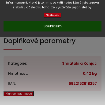
informacemi, které jste jim poskytli nebo které jste znovu
získali v důsledku toho, že využíváte jejich služby.
Nastavení
Hmotnost:
brutto: 420 g, netto: 200 g
Souhlasím
Země původu:
Čína
Doplňkové parametry
Kategorie
:
Shirataki a Konjac
Hmotnost
:
0.42 kg
EAN
:
6922163618257
High-contrast mode