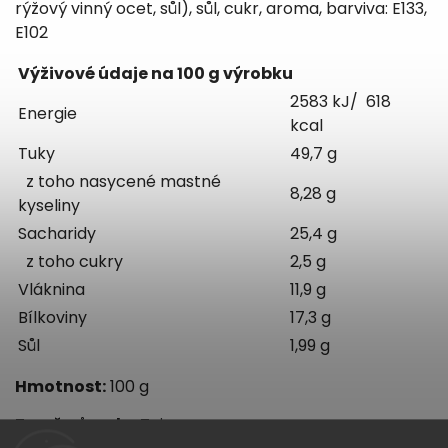
rýžový vinný ocet, sůl), sůl, cukr, aroma, barviva: E133,
E102
Výživové údaje na 100 g výrobku
2583 kJ/ 618
Energie
kcal
Tuky
49,7 g
z toho nasycené mastné
8,28 g
kyseliny
Sacharidy
25,4 g
z toho cukry
2,5 g
Vláknina
11,9 g
Bílkoviny
17,3 g
Sůl
1,99 g
Hmotnost:
100 g
Země původu:
Taiwan