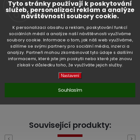
Tyto stránky používají k poskytování
Doplňkové parametry
služeb, personalizaci reklam a analýze
návštěvnosti soubory cookie.
K personalizaci obsahu a reklam, poskytování funkcí
sociálních médií a analýze naší návštěvnosti využíváme
soubory cookie. Informace o tom, jak náš web využíváme,
Kategorie
:
Koření
sdílíme se svými partnery pro sociální média, inzerci a
analýzy. Partneři mohou zkombinovat tyto údaje s dalšími
Hmotnost
:
0.14 kg
informacemi, které jste jim poskytli nebo které jste znovu
získali v důsledku toho, že využíváte jejich služby.
EAN
:
640700003019
Nastavení
Položka byla vyprodána…
Souhlasím
High-contrast mode
Související produkty:
Previous
Next