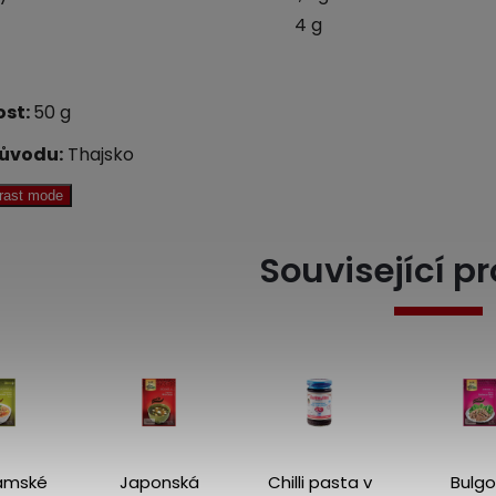
4 g
st:
50 g
ůvodu:
Thajsko
trast mode
Související p
amské
Japonská
Chilli pasta v
Bulgo