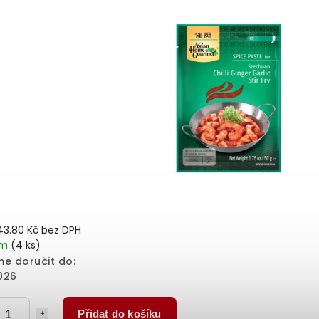
43.80 Kč bez DPH
em
(4 ks)
e doručit do:
026
Přidat do košíku