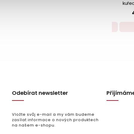
Stir-Fry
kuřec
pasta 50 g
pasta
49 Kč
Detail
Odebírat newsletter
Přijímáme
Vložte svůj e-mail a my vám budeme
zasílat informace o nových produktech
na našem e-shopu.