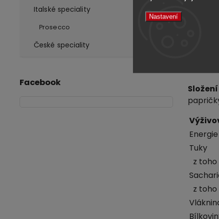
Italské speciality
cibulka
Nastavení
Krevety
Prosecco
rozehřej
České speciality
přidejt
hotové. 
Místo kr
Facebook
Složení
papričky
Výživo
Energie
Tuky
z toho 
Sachari
z toho
Vláknin
Bílkovi