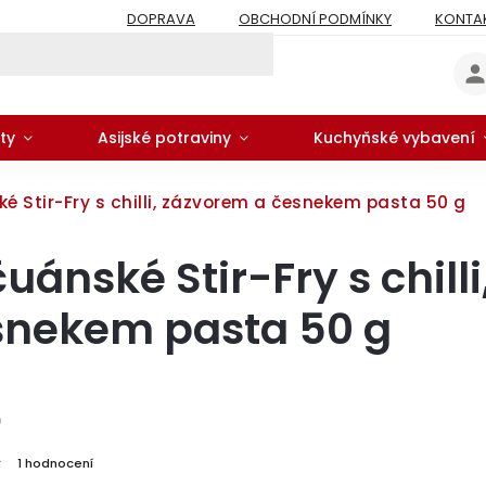
DOPRAVA
OBCHODNÍ PODMÍNKY
KONTA
ty
Asijské potraviny
Kuchyňské vybavení
é Stir-Fry s chilli, zázvorem a česnekem pasta 50 g
uánské Stir-Fry s chill
snekem pasta 50 g
0
1 hodnocení