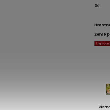
Sůl
Hmotno
Země p
High-con
Sečuánská
Vietn