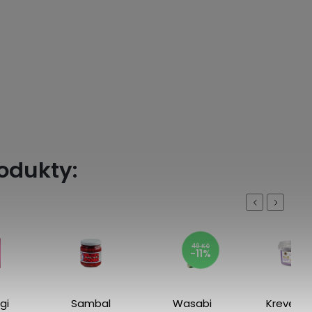
rodukty:
Previous
Next
49 Kč
-11%
gi
Sambal
Wasabi
Kreveto