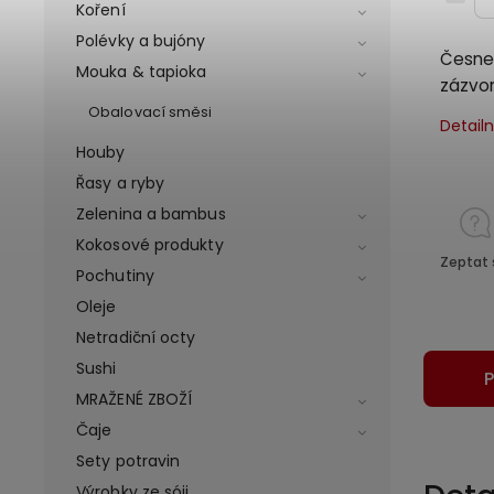
Koření
Polévky a bujóny
Česnek
Mouka & tapioka
zázvor
Obalovací směsi
Detail
Houby
Řasy a ryby
Zelenina a bambus
Kokosové produkty
Zeptat 
Pochutiny
Oleje
Netradiční octy
Sushi
P
MRAŽENÉ ZBOŽÍ
Čaje
Sety potravin
Výrobky ze sóji