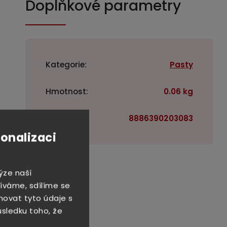
Doplňkové parametry
Kategorie
:
Pasty
Hmotnost
:
0.06 kg
EAN
:
8886390203083
sonalizaci
ýze naší
íváme, sdílíme se
novat tyto údaje s
důsledku toho, že