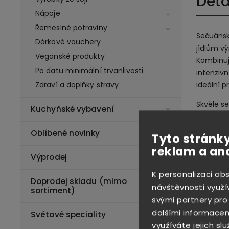
Deta
Nápoje
Řemeslné potraviny
Sečuánsk
Dárkové vouchery
jídlům v
Veganské produkty
Kombinuje
Po datu minimální trvanlivosti
intenziv
ideální p
Zdraví a doplňky stravy
Skvěle se
Kuchyňské vybavení
krátce o
bohatou v
Oblíbené novinky
Tyto stránky
dokonalý 
reklam a an
Výprodej
Sečuánská
pro ty, kd
K personalizaci ob
Doprodej skladu (mimo
doma přip
návštěvnosti využí
sortiment)
svými partnery pro
Příprav
dalšími informacemi
Světové speciality
1 balení
využíváte jejich slu
škrobu n