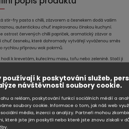
ilní popis produktu
á stir-fry pasta s chilli, zázvorem a česnekem dodá vašim
ýraznou, autentickou chuť inspirovanou čínskou kuchyní.
 ostrost červených chilli papriček, aromatický zázvor a
ní chuť česneku, které dohromady vytvářejí vyváženou směs
ro rychlou přípravu wok pokrmů.
 hodí k krevetám, kuřecímu masu, tofu nebo zelenině. Stačí ji
restovat a během pár minut vykouzlíte lahodné stir-fry s
ůní a pikantní chutí. Podávejte s rýží či rýžovými nudlemi pro
 používají k poskytování služeb, per
asijský zážitek.
alýze návštěvnosti soubory cookie.
 stir-fry pasta s chilli, zázvorem a česnekem je ideální volbou
o mají rádi pálivější jídla plná chuti a hledají rychlý způsob, jak si
sahu a reklam, poskytování funkcí sociálních médií a anal
ravit autentickou asijskou kuchyni.
váme soubory cookie. Informace o tom, jak náš web využ
 sociální média, inzerci a analýzy. Partneři mohou zkombi
a:
, které jste jim poskytli nebo které jste znovu získali v 
 pasty, 350 g loupaných krevet, 2 lžičky kukuřičného
žby.
ebo kukuřičné mouky, 2 - 3 lžíce rostlinného oleje, jarní