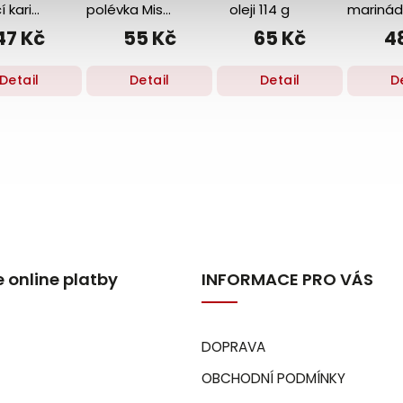
í kari
polévka Miso
oleji 114 g
marinád
 50 g
pasta 50 g
g
47 Kč
55 Kč
65 Kč
4
Detail
Detail
Detail
D
 online platby
INFORMACE PRO VÁS
DOPRAVA
OBCHODNÍ PODMÍNKY