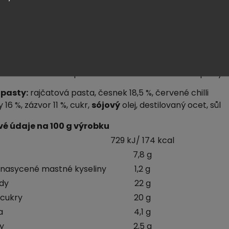
 na ozdobu
 smíchejte s kukuřičným škrobem nebo moukou. V pánvi
te olej, přidejte krevety a smažte 1 minutu. Snižte teplotu,
e kořenící pastu a smažte 3 - 5 minut dokud nebude vše
Ozdobte a podávejte s rýží.
evet můžete také použít tofu a lilek nebo mořské plody.
 pasty:
rajčatová pasta, česnek 18,5 %, červené chilli
 16 %, zázvor 11 %, cukr,
sójový
olej, destilovaný ocet, sůl
vé údaje na 100 g výrobku
729 kJ/ 174 kcal
7,8 g
nasycené mastné kyseliny
1,2 g
dy
22 g
 cukry
20 g
a
4,1 g
ny
2,5 g