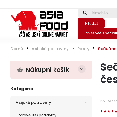
Hledat
Světové speciali
Domů
Asijské potraviny
Pasty
Sečuánsk
/
/
/
Seč
Nákupní košík
če
Kategorie
Kód:
1634
Asijské potraviny
Zdravé BIO potraviny