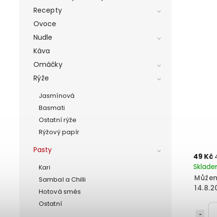
Recepty
Ovoce
Nudle
Káva
Omáčky
Rýže
Jasmínová
Basmati
Ostatní rýže
Rýžový papír
Pasty
49 Kč
Sklad
Kari
Můžem
Sambal a Chilli
14.8.2
Hotová směs
Ostatní