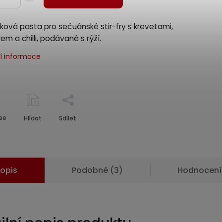
ová pasta pro sečuánské stir-fry s krevetami,
em a chilli, podávané s rýží.
ní informace
se
Hlídat
Sdílet
opis
Podobné (3)
Hodnocení 