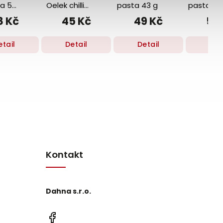
a 50
Oelek chilli
pasta 43 g
pasta 100
pasta 200 g
8 Kč
45 Kč
49 Kč
59
etail
Detail
Detail
Det
Kontakt
Dahna s.r.o.