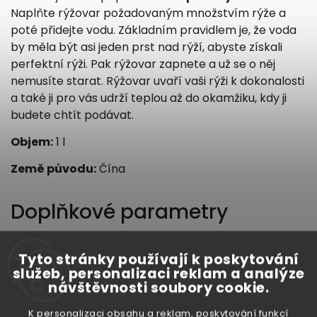
Naplňte rýžovar požadovaným množstvím rýže a
poté přidejte vodu. Základním pravidlem je, že voda
by měla být asi jeden prst nad rýží, abyste získali
perfektní rýži. Pak rýžovar zapnete a už se o něj
nemusíte starat. Rýžovar uvaří vaši rýži k dokonalosti
a také ji pro vás udrží teplou až do okamžiku, kdy ji
budete chtít podávat.
Objem:
1 l
Země původu:
Čína
Doplňkové parametry
Tyto stránky používají k poskytování
služeb, personalizaci reklam a analýze
Kategorie
:
Nádobí pro asijskou kuchyni
návštěvnosti soubory cookie.
Hmotnost
:
2.1 kg
K personalizaci obsahu a reklam, poskytování funkcí