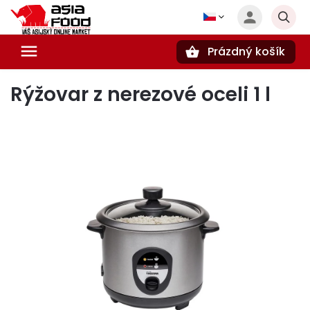
Prázdný košík
Hledat
Rýžovar z nerezové oceli 1 l