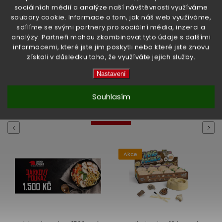
sociálních médií a analýze naší návštěvnosti využíváme
EAN
:
8713016009906
soubory cookie. Informace o tom, jak náš web využíváme,
sdílíme se svými partnery pro sociální média, inzerci a
Položka byla vyprodána…
analýzy. Partneři mohou zkombinovat tyto údaje s dalšími
informacemi, které jste jim poskytli nebo které jste znovu
získali v důsledku toho, že využíváte jejich služby.
High-contrast mode
Nastavení
Souhlasím
Související produkty:
Previous
Next
Akce