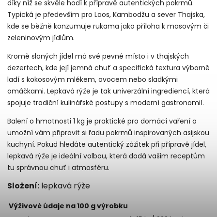
díky níž se skvěle hodí k přípravě autentických pokrmů.
Typická je především pro Laos, Kambodžu a sever Thajska,
kde se běžně konzumuje rukama jako příloha k masovým či
zeleninovým jídlům.
Kromě slaných jídel má své pevné místo i v thajských
dezertech, kde její jemná chuť a specifická textura výborně
ladí s kokosovým mlékem, ovocem nebo sladkými
omáčkami. Lepkavá rýže je tak univerzální ingrediencí, která
spojuje tradiční kulinářské postupy s moderní gastronomií.
Balení o hmotnosti 1 kg je praktické pro domácí vaření a
umožní vám připravit si řadu pokrmů inspirovaných asijskou
kuchyní. Pokud hledáte autentický zážitek při přípravě jídel,
lepkavá rýže je ideální volbou, která dodá vašim receptům
tu správnou chuť i atmosféru.
Složení:
lepkavá rýže
Výživové údaje na 100 g výrobku