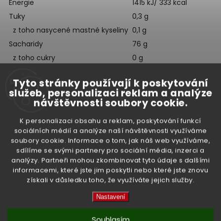
Energie
1415 kJ/ 333 kcal
Tuky
0,3 g
z toho nasycené mastné kyseliny
0,1 g
Sacharidy
76 g
z toho cukry
0 g
Bílkoviny
6,6 g
Tyto stránky používají k poskytování
Sůl
0 g
služeb, personalizaci reklam a analýze
návštěvnosti soubory cookie.
K personalizaci obsahu a reklam, poskytování funkcí
Hmotnost:
1 kg
sociálních médií a analýze naší návštěvnosti využíváme
soubory cookie. Informace o tom, jak náš web využíváme,
Země původu:
Thajsko
sdílíme se svými partnery pro sociální média, inzerci a
analýzy. Partneři mohou zkombinovat tyto údaje s dalšími
Doplňkové parametry
informacemi, které jste jim poskytli nebo které jste znovu
získali v důsledku toho, že využíváte jejich služby.
Nastavení
Souhlasím
Kategorie
:
Rýže