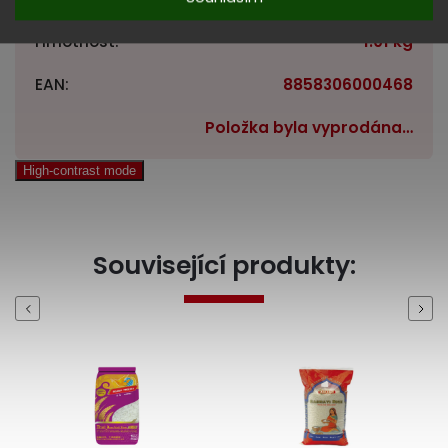
Hmotnost
:
1.01 kg
EAN
:
8858306000468
Položka byla vyprodána…
High-contrast mode
Související produkty:
Previous
Next