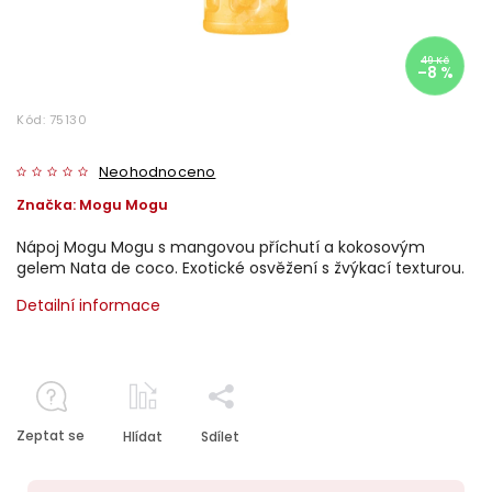
49 Kč
–8 %
Kód:
75130
Neohodnoceno
Značka:
Mogu Mogu
Nápoj Mogu Mogu s mangovou příchutí a kokosovým
gelem Nata de coco. Exotické osvěžení s žvýkací texturou.
Detailní informace
Zeptat se
Hlídat
Sdílet