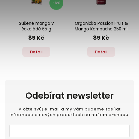
-6%
Sušené mango v
Organická Passion Fruit &
čokoládě 65 g
Mango Kombucha 250 ml
89 Kč
89 Kč
Detail
Detail
Odebírat newsletter
Vložte svůj e-mail a my vám budeme zasílat
informace o nových produktech na našem e-shopu.