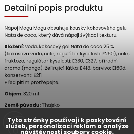
Detailní popis produktu
Nápoj Mogu Mogu obsahuje kousky kokosového gelu
Nata de coco, který dává nápoji žvýkací texturu.
Složení:
voda, kokosový gel Nata de coco 25 %
(kokosová voda, cukr, regulátor kyselosti: E260), cukr,
fruktóza, regulátor kyselosti: E330, E327, přírodní
aroma (mango), želírující látka: E418, barvivo: E160d,
konzervant: E211
Před pitím protřepejte.
Objem:
320 ml
Země původu:
Thajsko
Tyto stránky používají k poskytování
Doplňkové parametry
služeb, personalizaci reklam a analýze
návštěvnosti soubory cookie.