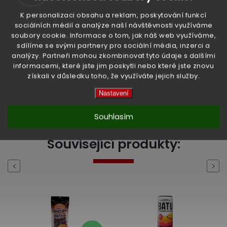
K personalizaci obsahu a reklam, poskytování funkcí
sociálních médií a analýze naší návštěvnosti využíváme
Kategorie
:
Nápoje
soubory cookie. Informace o tom, jak náš web využíváme,
sdílíme se svými partnery pro sociální média, inzerci a
Hmotnost
:
0.363 kg
analýzy. Partneři mohou zkombinovat tyto údaje s dalšími
informacemi, které jste jim poskytli nebo které jste znovu
EAN
:
8850389113264
získali v důsledku toho, že využíváte jejich služby.
Nastavení
High-contrast mode
Souhlasím
Související produkty:
Previous
Next