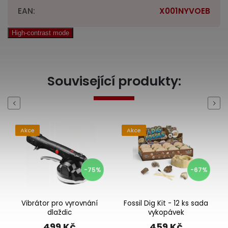
EAN
:
X001NYVOEB
High-contrast mode
Související produkty:
Previous
Next
Akce
Akce
-75%
-67%
Vibrátor pro vyrovnání
Fossil Dig Kit - 12 ks sada
dlaždic
vykopávek
499 Kč
459 Kč