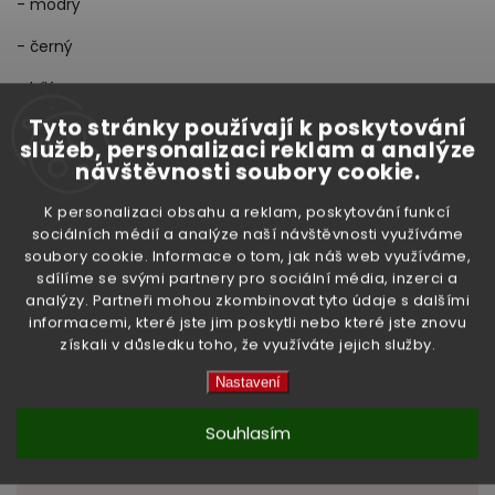
- modrý
- černý
- bílý
Tyto stránky používají k poskytování
Specifikace:
služeb, personalizaci reklam a analýze
návštěvnosti soubory cookie.
Filament - materiál PLA,
průměr 1,75 mm s tolerancí 0,02 mm
K personalizaci obsahu a reklam, poskytování funkcí
vhodná teplota tisku 200 °C až 230 °C
sociálních médií a analýze naší návštěvnosti využíváme
soubory cookie. Informace o tom, jak náš web využíváme,
sdílíme se svými partnery pro sociální média, inzerci a
Doplňkové parametry
analýzy. Partneři mohou zkombinovat tyto údaje s dalšími
informacemi, které jste jim poskytli nebo které jste znovu
získali v důsledku toho, že využíváte jejich služby.
Nastavení
Doprodej skladu (mimo
Kategorie
:
sortiment)
Souhlasím
Hmotnost
:
1.5 kg