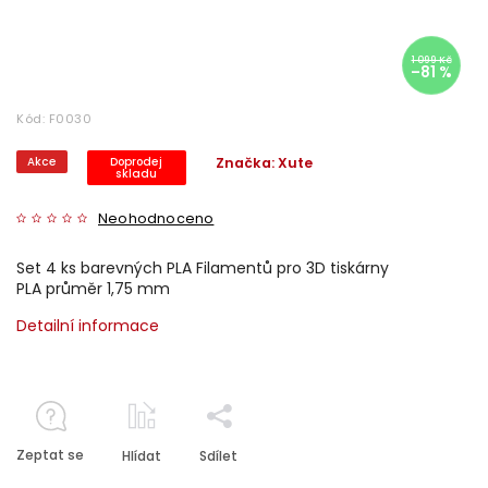
1 099 Kč
–81 %
Kód:
F0030
Akce
Doprodej
Značka:
Xute
skladu
Neohodnoceno
Set 4 ks barevných PLA Filamentů pro 3D tiskárny
PLA průměr 1,75 mm
Detailní informace
Zeptat se
Hlídat
Sdílet