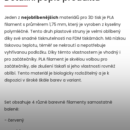
Jeden z
nejoblíbenějších
materiálů pro 3D tisk je PLA
filament s průměrem 1,75 mm, který je vyroben z kyseliny
polymléčné. Tento druh plastové struny je velmi oblíbený
díky své snadné tisknutelnosti na FDM tiskárnách. Má nízkou
tiskovou teplotu, téměř se nekroutí a nepotřebuje
vyhřívanou podložku. Díky těmto vlastnostem je vhodný i
pro začátečníky. PLA filament je skvělou volbou pro
začátečníky, ale zkušení tiskaři si jeho vlastnosti rovněž
oblíbí. Tento materiál je biologicky rozložitelný a je k
dispozici v široké škále barev a variant.
Set obsahuje 4 různé barevné filamenty samostatně
balené:
- červený