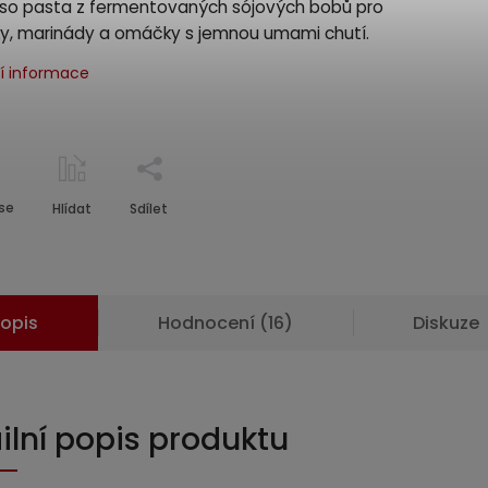
iso pasta z fermentovaných sójových bobů pro
y, marinády a omáčky s jemnou umami chutí.
ní informace
se
Hlídat
Sdílet
opis
Hodnocení (16)
Diskuze
ilní popis produktu