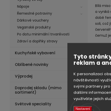
Bílá miso
Nápoje
a vyniká 
Řemeslné potraviny
době fer
Dárkové vouchery
soli, což
Veganské produkty
červenéh
Po datu minimální trvanlivosti
čemuž je
Zdraví a doplňky stravy
Tato miso
japonské 
Kuchyňské vybavení
Tyto stránky
hodí tak
reklam a an
přitom j
Oblíbené novinky
nudlovými
K personalizaci ob
také použ
Výprodej
návštěvnosti využí
kde zinte
svými partnery pro
Doprodej skladu (mimo
Bílá mis
dalšími informacemi
sortiment)
sobě spo
využíváte jejich slu
Díky své 
Světové speciality
stačí ma
Nastavení