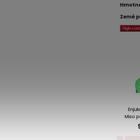
Hmotno
Země p
High-con
79 Kč
99 Kč
-7%
-31%
Miso pasta
Enjuku Koji
Tom
Hikari
Miso polévka
pasta
červená 400
s wakame
79 Kč
99 Kč
1
g
156 g