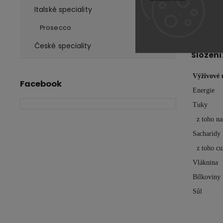
chuť um
Italské speciality
Návod k
Prosecco
vlažné v
České speciality
Složení
Výživové 
Facebook
Energie
Tuky
z toho na
Sacharidy
z toho cu
Vláknina
Bílkoviny
Sůl