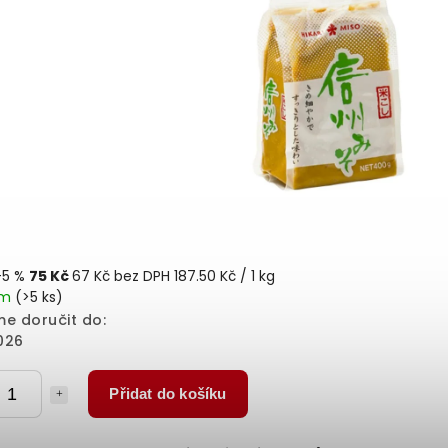
–5 %
75 Kč
67 Kč bez DPH
187.50 Kč / 1 kg
em
(>5 ks)
e doručit do:
026
Přidat do košíku