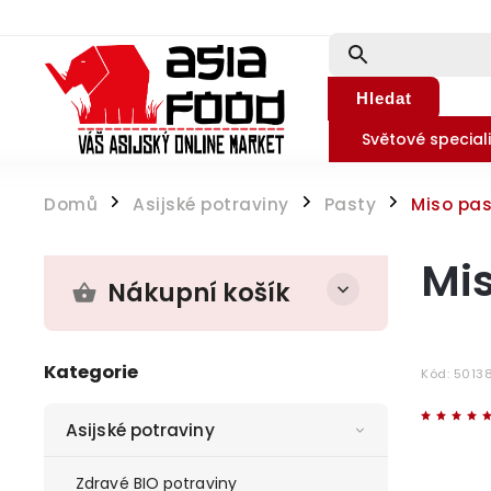
Hledat
Světové speciali
Domů
Asijské potraviny
Pasty
Miso pas
/
/
/
Mis
Nákupní košík
Kategorie
Kód:
5013
Asijské potraviny
Zdravé BIO potraviny