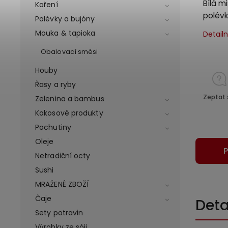
Bílá m
Koření
polévk
Polévky a bujóny
Mouka & tapioka
Detail
Obalovací směsi
Houby
Řasy a ryby
Zeptat 
Zelenina a bambus
Kokosové produkty
Pochutiny
Oleje
P
Netradiční octy
Sushi
MRAŽENÉ ZBOŽÍ
Čaje
Deta
Sety potravin
Výrobky ze sóji