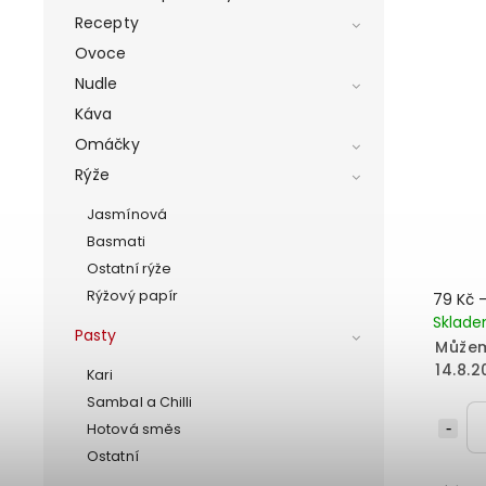
Recepty
Ovoce
Nudle
Káva
Omáčky
Rýže
Jasmínová
Basmati
Ostatní rýže
Rýžový papír
79 Kč
Sklad
Pasty
Můžem
14.8.2
Kari
Sambal a Chilli
Hotová směs
Ostatní