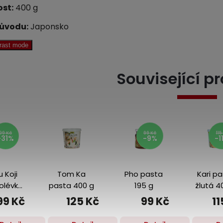
st:
400 g
ůvodu:
Japonsko
trast mode
Související p
99 Kč
115 Kč
-9%
-11%
 Ka
Pho pasta
Kari pasta
Lepka
 400 g
195 g
žlutá 400 g
neloup
rýže 4
25 Kč
99 Kč
115 Kč
10