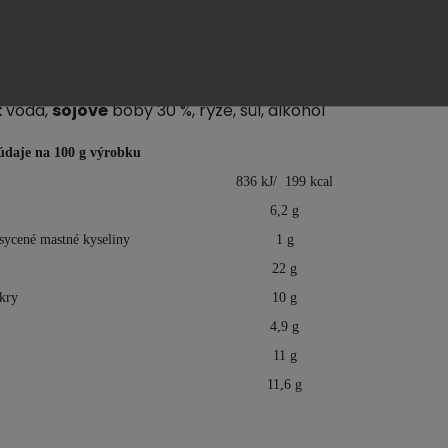
ami.
 použití: miso pastu rozmíchejte v menším množství
ody.
:
voda,
sójové
boby 30 %, rýže, sůl, alkohol
údaje na 100 g výrobku
836 kJ/ 199 kcal
6,2 g
sycené mastné kyseliny
1 g
22 g
kry
10 g
4,9 g
11 g
11,6 g