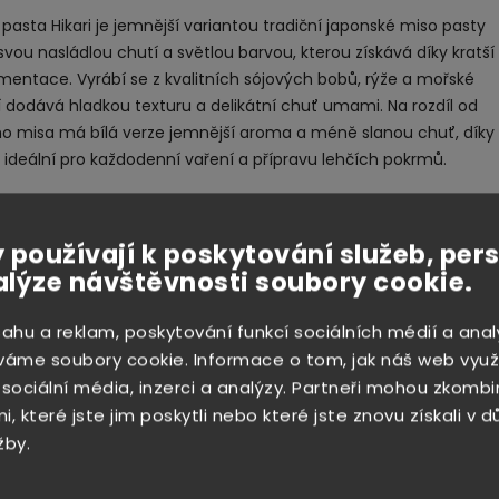
 pasta Hikari je jemnější variantou tradiční japonské miso pasty
svou nasládlou chutí a světlou barvou, kterou získává díky kratší
mentace. Vyrábí se z kvalitních sójových bobů, rýže a mořské
 jí dodává hladkou texturu a delikátní chuť umami. Na rozdíl od
o misa má bílá verze jemnější aroma a méně slanou chuť, díky
 ideální pro každodenní vaření a přípravu lehčích pokrmů.
 pasta je nepostradatelnou přísadou při přípravě klasické
miso polévky s tofu, mořskými řasami a jarní cibulkou. Skvěle se
 používají k poskytování služeb, per
é do dresinků, marinád nebo omáček, kde dodá jídlu plnou a
alýze návštěvnosti soubory cookie.
emnou chuť. Výborně se kombinuje i s rybami, zeleninou či
 pokrmy, které díky ní získají autentický japonský nádech. Lze ji
sahu a reklam, poskytování funkcí sociálních médií a anal
ít při přípravě wok jídel nebo jako základ pro polévky a vývary,
váme soubory cookie. Informace o tom, jak náš web využ
nzivní chuť ostatních surovin.
 sociální média, inzerci a analýzy. Partneři mohou zkombi
o pasta Hikari je všestranným pomocníkem v kuchyni, který v
, které jste jim poskytli nebo které jste znovu získali v 
juje jemnost a bohatost tradičního japonského dochucovadla.
žby.
příjemné chuti je vhodná i pro začátečníky v asijské kuchyni –
lé množství, aby i obyčejný pokrm získal hloubku a autentickou