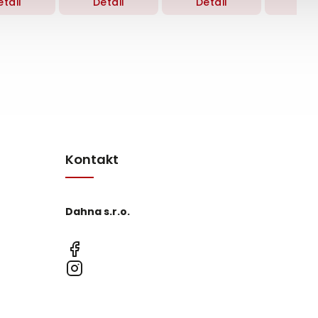
etail
Detail
Detail
Det
Kontakt
Dahna s.r.o.