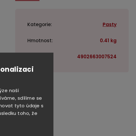
Kategorie
:
Pasty
Hmotnost
:
0.41 kg
EAN
:
4902663007524
sonalizaci
ýze naší
íváme, sdílíme se
novat tyto údaje s
důsledku toho, že