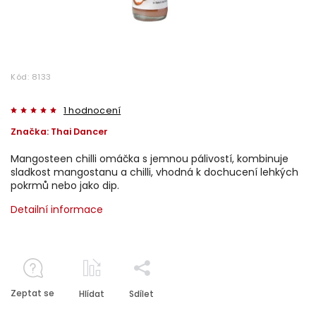
Kód:
8133
1 hodnocení
Značka:
Thai Dancer
Mangosteen chilli omáčka s jemnou pálivostí, kombinuje
sladkost mangostanu a chilli, vhodná k dochucení lehkých
pokrmů nebo jako dip.
Detailní informace
Zeptat se
Hlídat
Sdílet