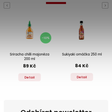
Previous
Next
-10%
Sriracha chilli majonéza
Sukiyaki omáčka 250 ml
200 ml
84 Kč
89 Kč
Detail
Detail