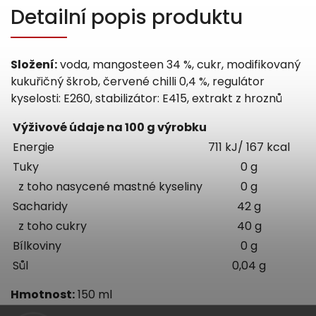
Detailní popis produktu
Složení:
voda, mangosteen 34 %, cukr, modifikovaný
kukuřičný škrob, červené chilli 0,4 %, regulátor
kyselosti: E260, stabilizátor: E415, extrakt z hroznů
Výživové údaje na 100 g výrobku
Energie
711 kJ/ 167 kcal
Tuky
0 g
z toho nasycené mastné kyseliny
0 g
Sacharidy
42 g
z toho cukry
40 g
Bílkoviny
0 g
Sůl
0,04 g
Hmotnost:
150 ml