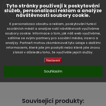
Země původu:
Thajsko
Tyto stránky používají k poskytování
služeb, personalizaci reklam a analýze
návštěvnosti soubory cookie.
Doplňkové parametry
K personalizaci obsahu a reklam, poskytování funkcí
sociálních médií a analýze naší návštěvnosti využíváme
soubory cookie. Informace o tom, jak náš web využíváme,
sdílíme se svými partnery pro sociální média, inzerci a
analýzy. Partneři mohou zkombinovat tyto údaje s dalšími
Kategorie
:
Chilli a Sriracha
informacemi, které jste jim poskytli nebo které jste znovu
získali v důsledku toho, že využíváte jejich služby.
Hmotnost
:
0.35 kg
Nastavení
EAN
:
8852646131509
Souhlasím
High-contrast mode
Související produkty: