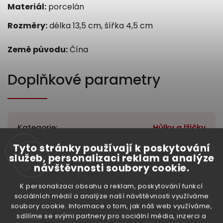
Materiál:
porcelán
Rozměry:
délka 13,5 cm, šířka 4,5 cm
Země původu:
Čína
Doplňkové parametry
Kategorie
:
Hůlky a lžičky
Tyto stránky používají k poskytování
Hmotnost
:
0.03 kg
služeb, personalizaci reklam a analýze
návštěvnosti soubory cookie.
EAN
:
3330197922906
K personalizaci obsahu a reklam, poskytování funkcí
Položka byla vyprodána…
sociálních médií a analýze naší návštěvnosti využíváme
soubory cookie. Informace o tom, jak náš web využíváme,
High-contrast mode
sdílíme se svými partnery pro sociální média, inzerci a