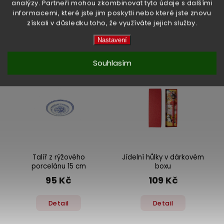
analýzy. Partneři mohou zkombinovat tyto údaje s dalšími
informacemi, které jste jim poskytli nebo které jste znovu
získali v důsledku toho, že využíváte jejich služby.
Související produkty:
Nastavení
Previous
Next
Souhlasím
Talíř z rýžového
Jídelní hůlky v dárkovém
porcelánu 15 cm
boxu
95 Kč
109 Kč
Detail
Detail