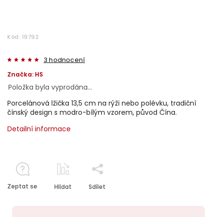
Kód:
19792
3 hodnocení
Značka:
HS
Položka byla vyprodána…
Porcelánová lžička 13,5 cm na rýži nebo polévku, tradiční
čínský design s modro-bílým vzorem, původ Čína.
Detailní informace
Zeptat se
Hlídat
Sdílet