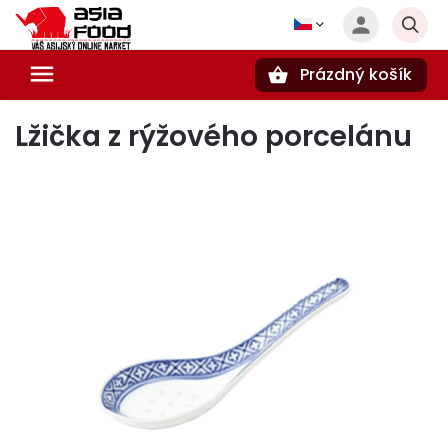
Prázdný košík
Hledat
Lžička z rýžového porcelánu