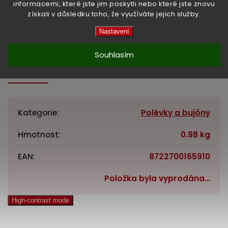
informacemi, které jste jim poskytli nebo které jste znovu
Hmotnost:
900 g
získali v důsledku toho, že využíváte jejich služby.
Země původu:
Holandsko
Nastavení
Souhlasím
Doplňkové parametry
Kategorie
:
Polévky a bujóny
Hmotnost
:
0.98 kg
EAN
:
8722700165910
Položka byla vyprodána…
High-contrast mode