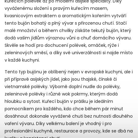
kuřecích polévek až po moderní asijské speciality. Díky
vyváženému složení s pravým kuřecím masem,
kvasnicovým extraktem a aromatickým kořením vytváří
tento bujón bohatý a plný vývar s přirozenou chutí. Stačí
malé množství a během chvilky získáte tekutý bujón, který
dodá vašim jídlům výraznou vůni a chuť domácího vývaru.
Skvěle se hodí pro dochucení polévek, omáček, rýže i
zeleninových směsí, a díky své univerzálnosti si najde místo
v každé kuchyni.
Tento typ bujónu je oblíbený nejen v evropské kuchyni, ale i
při přípravě asijských jídel, jako jsou thajské, čínské či
vietnamské polévky. Výborně doplní nudle do polévky,
zeleninové polévky i různé wok pokrmy, kterým dodá
hloubku a sytost. Kuřecí bujón v prášku je ideálním
pomocníkem pro každého, kdo chce během pár minut
dosáhnout dokonale vyvážené chuti bez nutnosti dlouhého
vaření vývaru. Díky velkému balení je vhodný i pro
profesionální kuchyně, restaurace a provozy, kde se dbá na