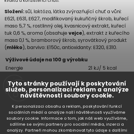
kvalitu a konzistenci chuti.
Složení:
sůl, laktóza, látka zvýrazňující chuť a vůni:
E621, E631, E627, modifikovaný kukuřičný škrob, kuřecí
maso 5,7 %, rostlinný olej, kvasnicový extrakt,
kuřecí
tuk 0,6 %, aroma (obsahuje
vejce
), extrakt z kuřecího
masa 0,1 %, bramborový škrob, syrovátkový produkt
(
mléko
), barvivo: E150c, antioxidanty: E320, E310.
Výživové údaje na 100 g výrobku
Energie
21 kJ/ 5 kcal
Tuky
0,8 g
Tyto stránky používají k poskytování
z toho nasycené mastné kyseliny
0,6 g
služeb, personalizaci reklam a analýze
Sacharidy
0,5 g
návštěvnosti soubory cookie.
z toho cukry
0,1 g
K personalizaci obsahu a reklam, poskytování funkcí
Bílkoviny
0,5 g
sociálních médií a analýze naší návštěvnosti využíváme
Sůl
0,65 g
soubory cookie. Informace o tom, jak náš web využíváme,
sdílíme se svými partnery pro sociální média, inzerci a
analýzy. Partneři mohou zkombinovat tyto údaje s dalšími