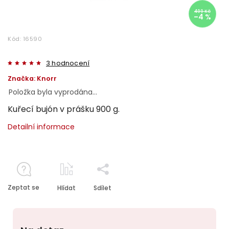
499 Kč
–4 %
Kód:
16590
3 hodnocení
Značka:
Knorr
Položka byla vyprodána…
Kuřecí bujón v prášku 900 g.
Detailní informace
Zeptat se
Hlídat
Sdílet