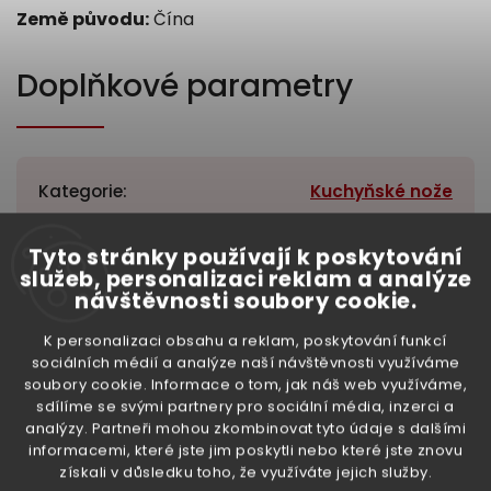
Země původu:
Čína
Doplňkové parametry
Kategorie
:
Kuchyňské nože
Hmotnost
:
0.21 kg
Tyto stránky používají k poskytování
služeb, personalizaci reklam a analýze
EAN
:
6944625201500
návštěvnosti soubory cookie.
High-contrast mode
K personalizaci obsahu a reklam, poskytování funkcí
sociálních médií a analýze naší návštěvnosti využíváme
soubory cookie. Informace o tom, jak náš web využíváme,
sdílíme se svými partnery pro sociální média, inzerci a
Související produkty:
analýzy. Partneři mohou zkombinovat tyto údaje s dalšími
informacemi, které jste jim poskytli nebo které jste znovu
získali v důsledku toho, že využíváte jejich služby.
Previous
Next