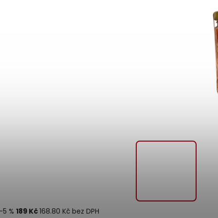
–5 %
189 Kč
168.80 Kč bez DPH