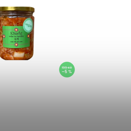
199 Kč
–5 %