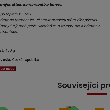
atných látek, konzervantů a barviv.
 při teplotě 2 - 6°C.
řirozeně fermentuje. Při otevření balení může díky přístupu
nabýt" a jemně perlit. Nejedná se o závadu, ale o přirozený
ermentace.
t:
450 g
vodu:
Česká republika
trast mode
Související p