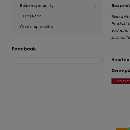
Bez příd
Italské speciality
Skladujte
Prosecco
Produkt p
České speciality
vzduchu "
proces f
Facebook
Hmotnos
Země pů
High-con