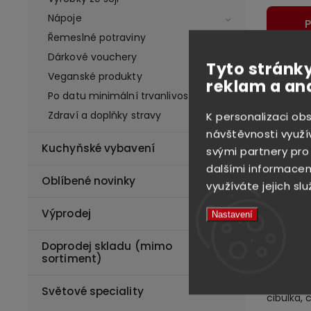
Nápoje
P
Řemeslné potraviny
Dárkové vouchery
Tyto stránky
Veganské produkty
reklam a an
Deta
Po datu minimální trvanlivosti
Zdraví a doplňky stravy
K personalizaci ob
návštěvnosti využí
Velmi obl
Kuchyňské vybavení
svými partnery pro
ke každé
dalšími informacemi
Jde převá
Oblíbené novinky
využíváte jejich slu
Ki
Výprodej
Nastavení
obd
Kim
Doprodej skladu (mimo
těš
sortiment)
Složení:
Světové speciality
cibulka, 