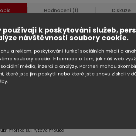
opis
Hodnocení (1)
Diskuze
 používají k poskytování služeb, per
alýze návštěvnosti soubory cookie.
ilní popis produktu
sahu a reklam, poskytování funkcí sociálních médií a anal
váme soubory cookie. Informace o tom, jak náš web využ
íbené tradiční korejské jídlo, které se podává jako
příloha
téměř
 sociální média, inzerci a analýzy. Partneři mohou zkombi
mu pokrmu. Fermentovaná nakládaná zelenina s pikantní chutí.
, které jste jim poskytli nebo které jste znovu získali v 
žně o čínské zelí, které si rychle získává nové příznivce.
žby.
mchi je významným zdrojem
vitamínů a živin
nejen v zimním
obí. Velmi dobře také napomáhá správnému trávení.
chi od nás je vyrobeno z čerstvých surovin a můžete se tak
it na opravdu originální chuť.
čínské zelí 90 %, cibule, jablko, česnek, chili paprika, zázvor, jarní
cukr, mořská sůl, rýžová mouka