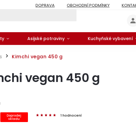
DOPRAVA
OBCHODNÍ PODMÍNKY
KONTA
ty
Asijské potraviny
Kuchyňské vybavení
s
Kimchi vegan 450 g
/
mchi vegan 450 g
2
1 hodnocení
Doprodej
skladu