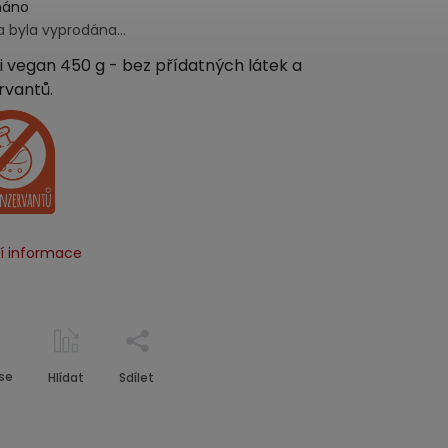
náno
a byla vyprodána…
 vegan 450 g - bez přídatných látek a
rvantů.
ní informace
se
Hlídat
Sdílet