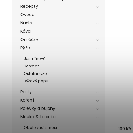
Recepty
Ovoce
Nudle
Káva
Omáčky
Rýže
Jasmínová
Basmati
Ostatní rýže
Rýžový papír
Pasty
Koření
Polévky a bujóny
Mouka & tapioka
Obalovací směsi
199 Kč