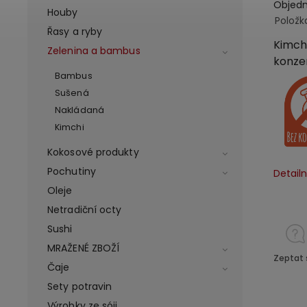
Objed
Houby
Položk
Řasy a ryby
Kimchi
Zelenina a bambus
konze
Bambus
Sušená
Nakládaná
Kimchi
Kokosové produkty
Pochutiny
Detail
Oleje
Netradiční octy
Sushi
MRAŽENÉ ZBOŽÍ
Zeptat 
Čaje
Sety potravin
Výrobky ze sóji