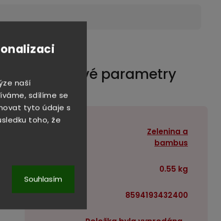
sonalizaci
Doplňkové parametry
ýze naší
íváme, sdílíme se
novat tyto údaje s
důsledku toho, že
Zelenina a
Kategorie
:
bambus
Hmotnost
:
0.55 kg
Souhlasím
EAN
:
8594193432400