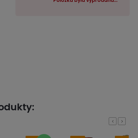
Položka byla vyprodána…
rodukty:
Previous
Next