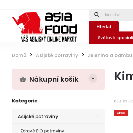
Hledat
Světové speciali
Domů
Asijské potraviny
Zelenina a bambu
/
/
Ki
Nákupní košík
Kategorie
Kód:
P007
Akce
Asijské potraviny
Zdravé BIO potraviny