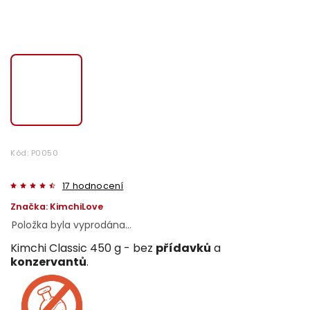
Kód:
P0050
17 hodnocení
Značka:
KimchiLove
Položka byla vyprodána…
Kimchi Classic 450 g - bez
přídavků
a
konzervantů
.