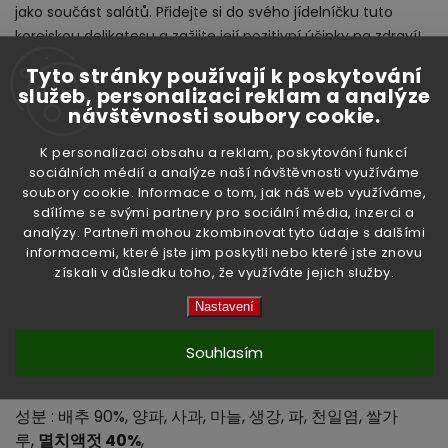
jako součást salátů. Přidejte si do svého jídelníčku tuto
korejskou delikatesu a zažijte její pozitivní účinky na zdraví!
Tyto stránky používají k poskytování
Zajímavosti
služeb, personalizaci reklam a analýze
návštěvnosti soubory cookie.
Kimchi je známé pro svou schopnost přirozeně
K personalizaci obsahu a reklam, poskytování funkcí
fermentovat, což může vést k jemnému "nabývání" při
sociálních médií a analýze naší návštěvnosti využíváme
otevření balení. Tento proces je zcela normální a dokonce
soubory cookie. Informace o tom, jak náš web využíváme,
potvrzuje kvalitu a čerstvost produktu. Vychutnejte si
sdílíme se svými partnery pro sociální média, inzerci a
autentickou chuť Koreje přímo ve vaší kuchyni!
analýzy. Partneři mohou zkombinovat tyto údaje s dalšími
informacemi, které jste jim poskytli nebo které jste znovu
získali v důsledku toho, že využíváte jejich služby.
Nastavení
Souhlasím
매운 발효
배추
김치
. 다양한 젖산
발효
채소 함유.
성분 : 배추 90%, 양파
, 사과, 마늘, 생강, 파,
천일염
,
쌀가
루
,
멸치액젓
40%
,