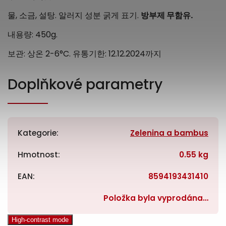
물
,
소금
,
설탕
. 알러지 성분 굵게 표기.
방부제 무함유
.
내용량:
450g
.
보관:
상온 2-6
°C.
유통기한: 12.12.2024
까지
Doplňkové parametry
Kategorie
:
Zelenina a bambus
Hmotnost
:
0.55 kg
EAN
:
8594193431410
Položka byla vyprodána…
High-contrast mode