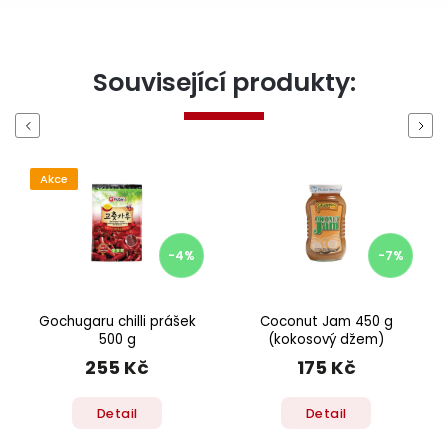
Související produkty:
Previous
Next
Akce
-4%
-7%
Gochugaru chilli prášek
Coconut Jam 450 g
500 g
(kokosový džem)
255 Kč
175 Kč
Detail
Detail