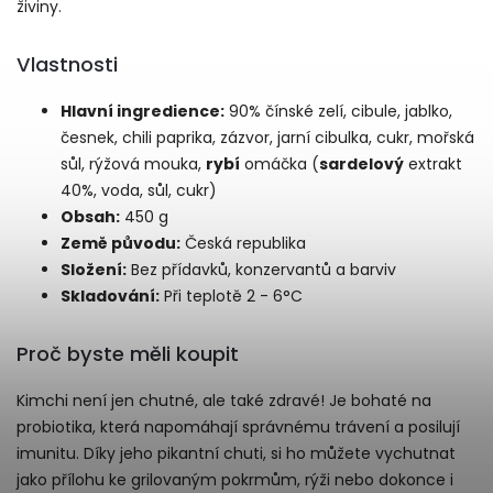
živiny.
Vlastnosti
Hlavní ingredience:
90% čínské zelí, cibule, jablko,
česnek, chili paprika, zázvor, jarní cibulka, cukr, mořská
sůl, rýžová mouka,
rybí
omáčka (
sardelový
extrakt
40%, voda, sůl, cukr)
Obsah:
450 g
Země původu:
Česká republika
Složení:
Bez přídavků, konzervantů a barviv
Skladování:
Při teplotě 2 - 6°C
Proč byste měli koupit
Kimchi není jen chutné, ale také zdravé! Je bohaté na
probiotika, která napomáhají správnému trávení a posilují
imunitu. Díky jeho pikantní chuti, si ho můžete vychutnat
jako přílohu ke grilovaným pokrmům, rýži nebo dokonce i